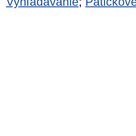
Vyhľadávanie
;
Pätičkové