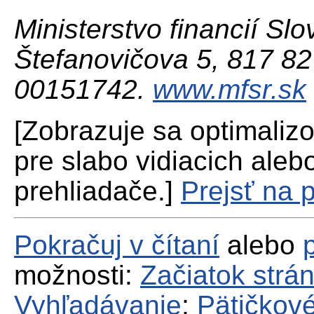
Ministerstvo financií Slo
Štefanovičova 5, 817 82 
00151742.
www.mfsr.sk
[Zobrazuje sa optimaliz
pre slabo vidiacich aleb
prehliadače.]
Prejsť na 
Pokračuj v čítaní
alebo
možnosti:
Začiatok strá
Vyhľadávanie
;
Pätičkové