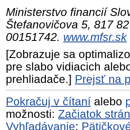
Ministerstvo financií Slo
Štefanovičova 5, 817 82 
00151742.
www.mfsr.sk
[Zobrazuje sa optimaliz
pre slabo vidiacich aleb
prehliadače.]
Prejsť na 
Pokračuj v čítaní
alebo
možnosti:
Začiatok strá
Vyhľadávanie
;
Pätičkové