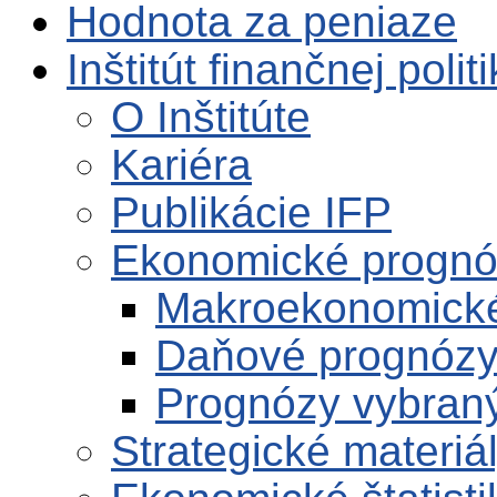
Hodnota za peniaze
Inštitút finančnej polit
O Inštitúte
Kariéra
Publikácie IFP
Ekonomické progn
Makroekonomick
Daňové prognóz
Prognózy vybran
Strategické materiá