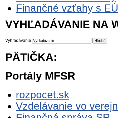
Finančné vzťahy s E
VYHĽADÁVANIE NA W
Vyhľadávanie
PÄTIČKA:
Portály MFSR
rozpocet.sk
Vzdelávanie vo verejn
Finančná správa SR