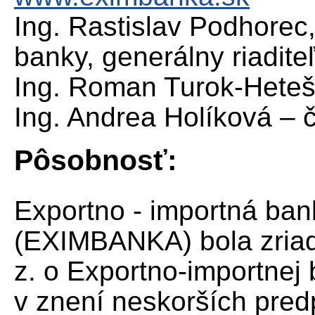
Ing. Rastislav Podhore
banky, generálny riadite
Ing. Roman Turok-Heteš,
Ing. Andrea Holíková – 
Pôsobnosť:
Exportno - importná ban
(EXIMBANKA) bola zria
z. o Exportno-importnej
v znení neskorších pred