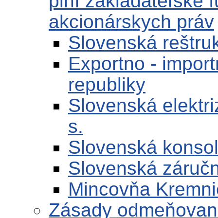
plní zakladateľské 
akcionárskych práv
Slovenská reštrukt
Exportno - impor
republiky
Slovenská elektr
s.
Slovenská konsoli
Slovenská záručn
Mincovňa Kremnic
Zásady odmeňovania