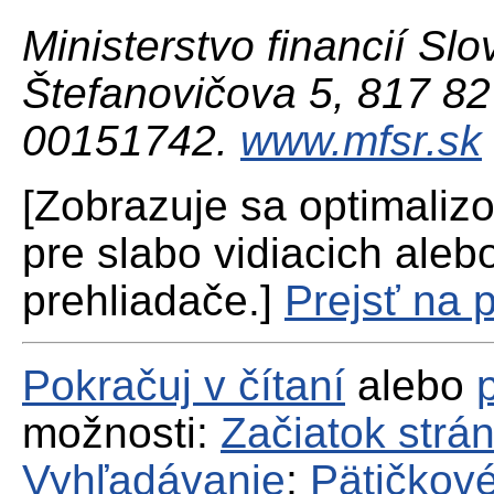
Ministerstvo financií Slo
Štefanovičova 5, 817 82 
00151742.
www.mfsr.sk
[Zobrazuje sa optimaliz
pre slabo vidiacich aleb
prehliadače.]
Prejsť na 
Pokračuj v čítaní
alebo
možnosti:
Začiatok strá
Vyhľadávanie
;
Pätičkové