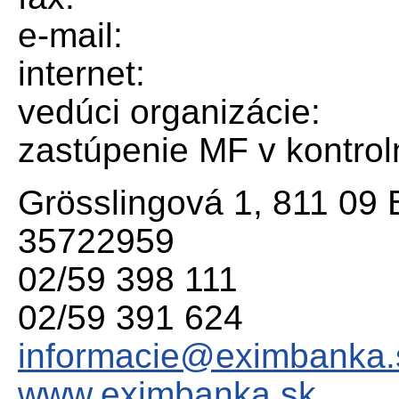
e-mail:
internet:
vedúci organizácie:
zastúpenie MF v kontro
Grösslingová 1, 811 09 
35722959
02/59 398 111
02/59 391 624
informacie@eximbanka.
www.eximbanka.sk