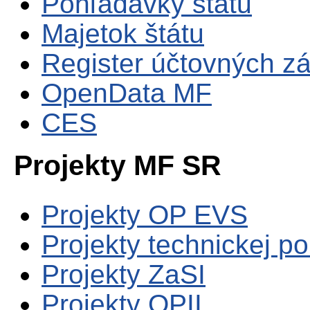
Pohľadávky štátu
Majetok štátu
Register účtovných zá
OpenData MF
CES
Projekty MF SR
Projekty OP EVS
Projekty technickej p
Projekty ZaSI
Projekty OPII