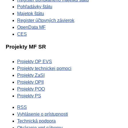
Pohľadávky štátu
Majetok štátu
Register účtovných závierok
OpenData MF
CES
Projekty MF SR
Projekty OP EVS
Projekty technickej pomoci
Projekty ZaSI
Projekty OPII
Projekty POO
Projekty PS
RSS
Vyhlásenie o prístupnosti
Technická podpora
Otváranie xml súborov