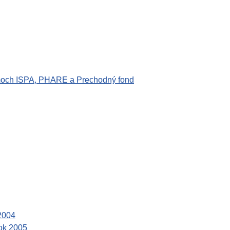
amoch ISPA, PHARE a Prechodný fond
2004
rok 2005