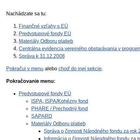
Nachádzate sa tu:
Finančné vzťahy s EÚ
Predvstupové fondy EÚ
Materiály Odboru platieb
Centrálna evidencia verejného obstarávania v progr
Správa k 31.12.2008
Pokračuj v menu
alebo
choď do inej sekcie
.
Pokračovanie menu:
Predvstupové fondy EÚ
ISPA, ISPA/Kohézny fond
PHARE / Prechodný fond
SAPARD
Materiály Odboru platieb
Správa o činnosti Národného fondu za rok 
Informácia o činnosti Národného fondu za 