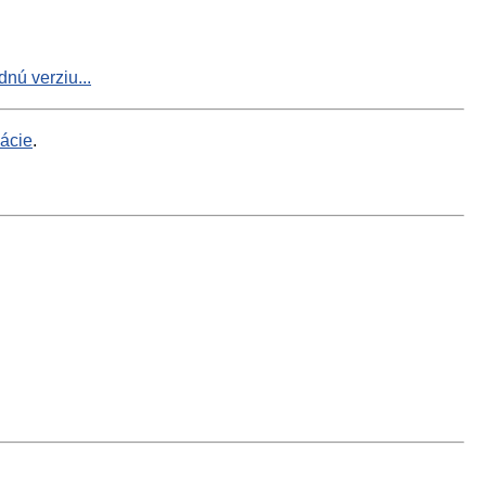
nú verziu...
mácie
.