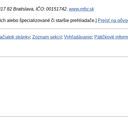
 817 82 Bratislava, IČO: 00151742.
www.mfsr.sk
ich alebo špecializované či staršie prehliadače.]
Prejsť na pôvod
ačiatok stránky
;
Zoznam sekcií
;
Vyhľadávanie
;
Pätičkové infor