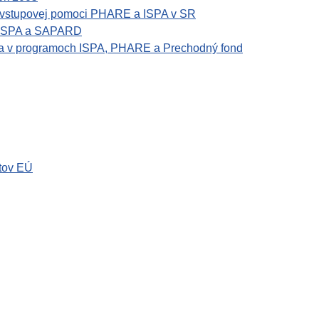
edvstupovej pomoci PHARE a ISPA v SR
, ISPA a SAPARD
nia v programoch ISPA, PHARE a Prechodný fond
tov EÚ