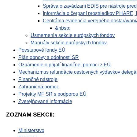
Správa o zavádzaní EDIS pre nástroje pr
Informácia o čerpaní prostriedkov PHARE
Centrálna evidencia verejného obstaráva
&nbsp;
Usmernenia sekcie európskych fondov
Manuály sekcie európskych fondov
Povstupové fondy EÚ
Plán obnovy a odolnosti SR
Oznámenie o prijatí finančnej pomoci z EÚ
Mechanizmus refundácie cestovných výdavkov delegá
Finančné nástroje
Zahraničná pomoc
Projekty MF SR s podporou EÚ
Zverejňované informácie
ZOZNAM SEKCII:
Ministerstvo