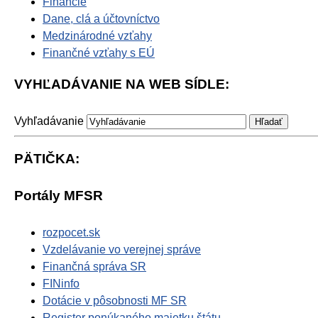
Financie
Dane, clá a účtovníctvo
Medzinárodné vzťahy
Finančné vzťahy s EÚ
VYHĽADÁVANIE NA WEB SÍDLE:
Vyhľadávanie
PÄTIČKA:
Portály MFSR
rozpocet.sk
Vzdelávanie vo verejnej správe
Finančná správa SR
FINinfo
Dotácie v pôsobnosti MF SR
Register ponúkaného majetku štátu