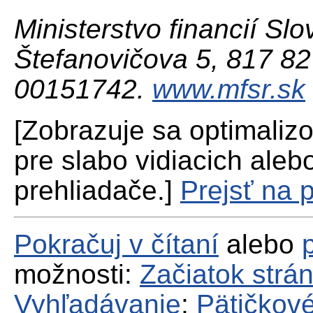
Ministerstvo financií Slo
Štefanovičova 5, 817 82 
00151742.
www.mfsr.sk
[Zobrazuje sa optimaliz
pre slabo vidiacich aleb
prehliadače.]
Prejsť na 
Pokračuj v čítaní
alebo
možnosti:
Začiatok strá
Vyhľadávanie
;
Pätičkové