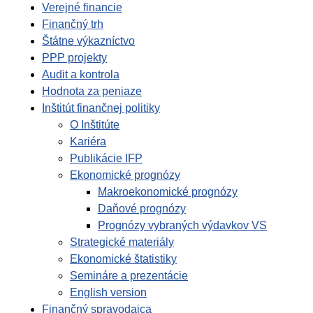
Verejné financie
Finančný trh
Štátne výkazníctvo
PPP projekty
Audit a kontrola
Hodnota za peniaze
Inštitút finančnej politiky
O Inštitúte
Kariéra
Publikácie IFP
Ekonomické prognózy
Makroekonomické prognózy
Daňové prognózy
Prognózy vybraných výdavkov VS
Strategické materiály
Ekonomické štatistiky
Semináre a prezentácie
English version
Finančný spravodajca