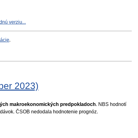
nú verziu...
mácie
.
ber 2023)
daných makroekonomických predpokladoch
. NBS hodnotí
h dávok. ČSOB nedodala hodnotenie prognóz.