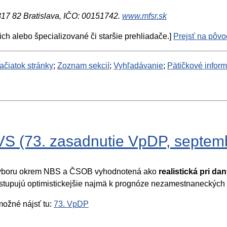
 817 82 Bratislava, IČO: 00151742.
www.mfsr.sk
ich alebo špecializované či staršie prehliadače.]
Prejsť na pôvod
ačiatok stránky
;
Zoznam sekcií
;
Vyhľadávanie
;
Pätičkové infor
S (73. zasadnutie VpDP, septem
Výboru okrem NBS a ČSOB vyhodnotená ako
realistická pri 
istupujú optimistickejšie najmä k prognóze nezamestnaneckýc
možné nájsť tu:
73. VpDP