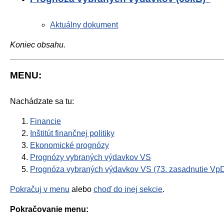
Aktuálny dokument
Koniec obsahu.
MENU:
Nachádzate sa tu:
Financie
Inštitút finančnej politiky
Ekonomické prognózy
Prognózy vybraných výdavkov VS
Prognóza vybraných výdavkov VS (73. zasadnutie Vp
Pokračuj v menu
alebo
choď do inej sekcie
.
Pokračovanie menu: