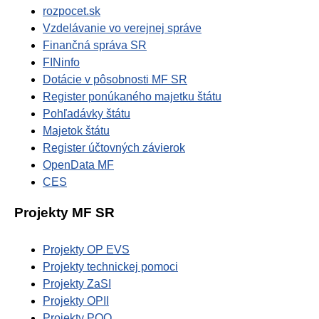
rozpocet.sk
Vzdelávanie vo verejnej správe
Finančná správa SR
FINinfo
Dotácie v pôsobnosti MF SR
Register ponúkaného majetku štátu
Pohľadávky štátu
Majetok štátu
Register účtovných závierok
OpenData MF
CES
Projekty MF SR
Projekty OP EVS
Projekty technickej pomoci
Projekty ZaSI
Projekty OPII
Projekty POO