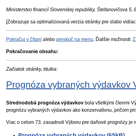
Ministerstvo financií Slovenskej republiky, Štefanovičova 5,
[Zobrazuje sa optimalizovaná verzia stránky pre slabo vidiac
Pokračuj v čítaní
alebo
preskoč na menu
. Ďalšie možnosti:
Z
Pokračovanie obsahu:
Začiatok stránky, titulka:
Prognóza vybraných výdavkov V
Strednodobá
prognóza výdavkov
bola všetkými členmi 
prognózu vybraných výdavkov ako konzervatívnu, pričom pr
Viac o celom 73. zasadnutí Výboru pre daňové prognózy je 
Prognóza vybraných výdavkov (65kB)