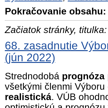
Pokračovanie obsahu:
Začiatok stránky, titulka:
68. zasadnutie Výbo
(jún 2022)
Strednodobá
prognóza 
všetkými členmi Výbor
realistická
. VÚB ohodno
optimistickú a prognózu 