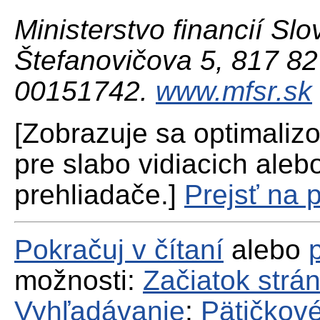
Ministerstvo financií Slo
Štefanovičova 5, 817 82 
00151742.
www.mfsr.sk
[Zobrazuje sa optimaliz
pre slabo vidiacich aleb
prehliadače.]
Prejsť na 
Pokračuj v čítaní
alebo
možnosti:
Začiatok strá
Vyhľadávanie
;
Pätičkové