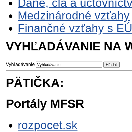
Dane, clá a účtovníct
Medzinárodné vzťahy
Finančné vzťahy s E
VYHĽADÁVANIE NA W
Vyhľadávanie
PÄTIČKA:
Portály MFSR
rozpocet.sk