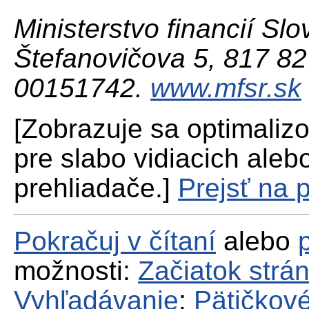
Ministerstvo financií Slo
Štefanovičova 5, 817 82 
00151742.
www.mfsr.sk
[Zobrazuje sa optimaliz
pre slabo vidiacich aleb
prehliadače.]
Prejsť na 
Pokračuj v čítaní
alebo
možnosti:
Začiatok strá
Vyhľadávanie
;
Pätičkové