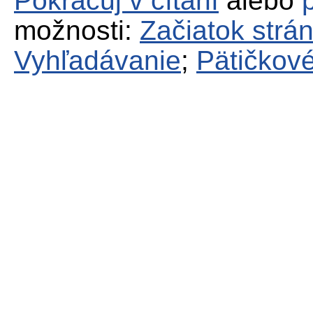
Pokračuj v čítaní
alebo
možnosti:
Začiatok strá
Vyhľadávanie
;
Pätičkové