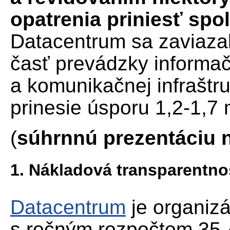
opatrenia priniesť spol
Datacentrum sa zaviaza
časť prevádzky informa
a komunikačnej infraštru
prinesie úsporu 1,2-1,7 m
(
súhrnnú prezentáciu 
1. Nákladová transparentnos
Datacentrum
je organizá
s ročným rozpočtom 35-4