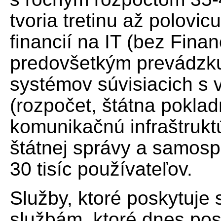
tvoria tretinu až polovi
financií na IT (bez Fina
predovšetkým prevádzku
systémov súvisiacich s 
(rozpočet, štátna poklad
komunikačnú infraštrukt
štátnej správy a samosp
30 tisíc používateľov.
Služby, ktoré poskytuje 
službám, ktoré dnes po