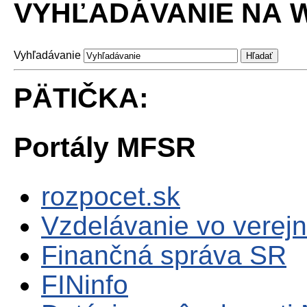
VYHĽADÁVANIE NA W
Vyhľadávanie
PÄTIČKA:
Portály MFSR
rozpocet.sk
Vzdelávanie vo verejn
Finančná správa SR
FINinfo