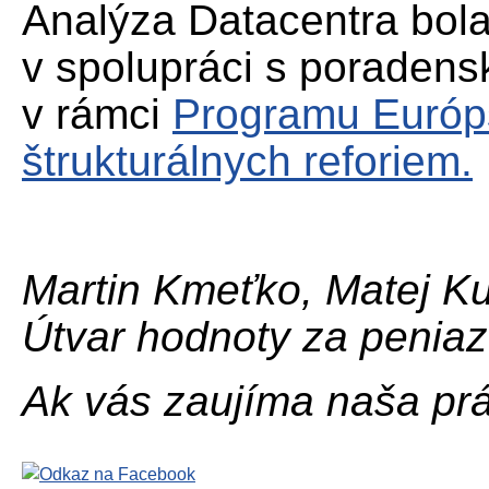
Analýza Datacentra bo
v spolupráci s poraden
v rámci
Programu Európs
štrukturálnych reforiem.
Martin Kmeťko, Matej Ku
Útvar hodnoty za penia
Ak vás zaujíma naša prá