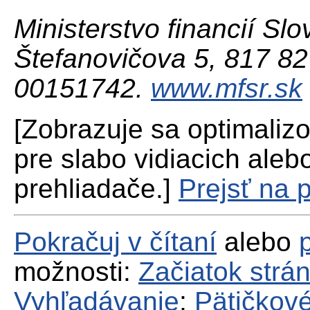
Ministerstvo financií Slo
Štefanovičova 5, 817 82 
00151742.
www.mfsr.sk
[Zobrazuje sa optimaliz
pre slabo vidiacich aleb
prehliadače.]
Prejsť na 
Pokračuj v čítaní
alebo
možnosti:
Začiatok strá
Vyhľadávanie
;
Pätičkové