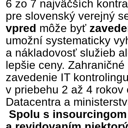
6 zo 7 najväčších kontr
pre slovenský verejný s
vpred
môže byť
zaveden
umožní systematicky vy
a nákladovosť služieb a
lepšie ceny. Zahraničné
zavedenie IT kontroling
v priebehu 2 až 4 rokov 
Datacentra a ministerstva
Spolu s insourcingom
a revidovaním niektor