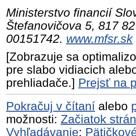
Ministerstvo financií Slo
Štefanovičova 5, 817 82 
00151742.
www.mfsr.sk
[Zobrazuje sa optimaliz
pre slabo vidiacich aleb
prehliadače.]
Prejsť na 
Pokračuj v čítaní
alebo
možnosti:
Začiatok strá
Vyhľadávanie
;
Pätičkové