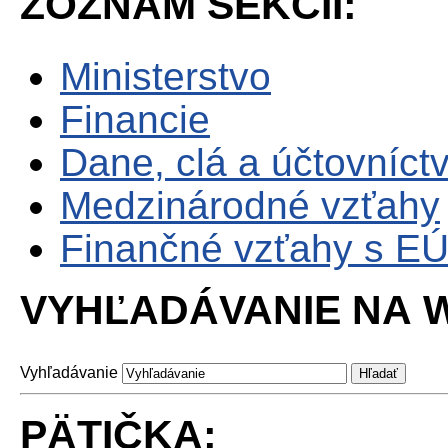
ZOZNAM SEKCII:
Ministerstvo
Financie
Dane, clá a účtovníct
Medzinárodné vzťahy
Finančné vzťahy s E
VYHĽADÁVANIE NA W
Vyhľadávanie
PÄTIČKA: