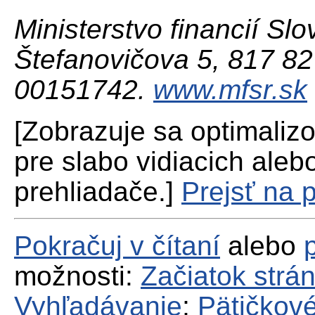
Ministerstvo financií Slo
Štefanovičova 5, 817 82 
00151742.
www.mfsr.sk
[Zobrazuje sa optimaliz
pre slabo vidiacich aleb
prehliadače.]
Prejsť na 
Pokračuj v čítaní
alebo
možnosti:
Začiatok strá
Vyhľadávanie
;
Pätičkové