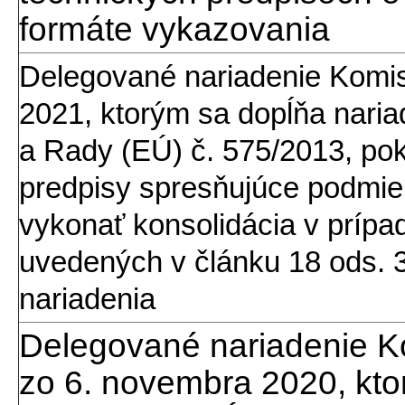
formáte vykazovania
Delegované nariadenie Komi
2021, ktorým sa dopĺňa nari
a Rady (EÚ) č. 575/2013, pok
predpisy spresňujúce podmien
vykonať konsolidácia v prípa
uvedených v článku 18 ods. 
nariadenia
Delegované nariadenie K
zo 6. novembra 2020, kt