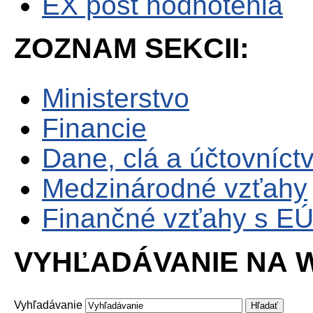
EX post hodnotenia
ZOZNAM SEKCII:
Ministerstvo
Financie
Dane, clá a účtovníct
Medzinárodné vzťahy
Finančné vzťahy s E
VYHĽADÁVANIE NA W
Vyhľadávanie