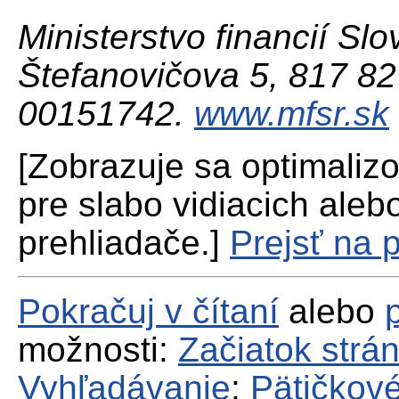
Ministerstvo financií Slo
Štefanovičova 5, 817 82 
00151742.
www.mfsr.sk
[Zobrazuje sa optimaliz
pre slabo vidiacich aleb
prehliadače.]
Prejsť na 
Pokračuj v čítaní
alebo
možnosti:
Začiatok strá
Vyhľadávanie
;
Pätičkové