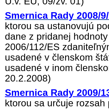
Ú.v. EÚ, 09/zv. 01)
Smernica Rady 2008/9
ktorou sa ustanovujú po
dane z pridanej hodnoty
2006/112/ES zdaniteľný
usadené v členskom štát
usadené v inom členskom
20.2.2008)
Smernica Rady 2009/1
ktorou sa určuje rozsah 