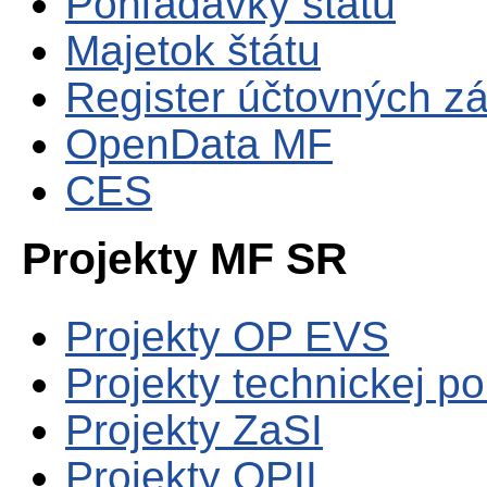
Pohľadávky štátu
Majetok štátu
Register účtovných zá
OpenData MF
CES
Projekty MF SR
Projekty OP EVS
Projekty technickej p
Projekty ZaSI
Projekty OPII