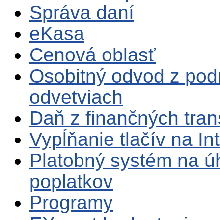
Správa daní
eKasa
Cenová oblasť
Osobitný odvod z pod
odvetviach
Daň z finančných tran
Vypĺňanie tlačív na In
Platobný systém na ú
poplatkov
Programy