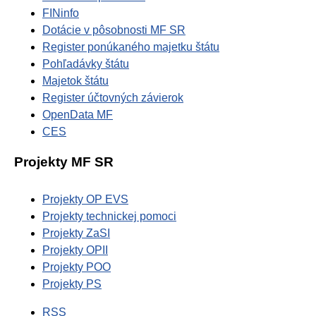
FINinfo
Dotácie v pôsobnosti MF SR
Register ponúkaného majetku štátu
Pohľadávky štátu
Majetok štátu
Register účtovných závierok
OpenData MF
CES
Projekty MF SR
Projekty OP EVS
Projekty technickej pomoci
Projekty ZaSI
Projekty OPII
Projekty POO
Projekty PS
RSS