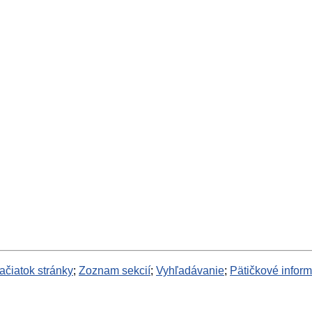
ačiatok stránky
;
Zoznam sekcií
;
Vyhľadávanie
;
Pätičkové infor