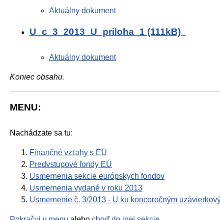
Aktuálny dokument
U_c_3_2013_U_priloha_1 (111kB)
Aktuálny dokument
Koniec obsahu.
MENU:
Nachádzate sa tu:
Finančné vzťahy s EÚ
Predvstupové fondy EÚ
Usmernenia sekcie európskych fondov
Usmernenia vydané v roku 2013
Usmernenie č. 3/2013 - U ku koncoročným uzávierkov
Pokračuj v menu
alebo
choď do inej sekcie
.