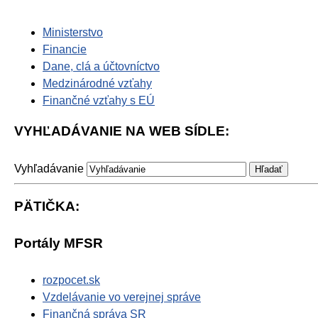
Ministerstvo
Financie
Dane, clá a účtovníctvo
Medzinárodné vzťahy
Finančné vzťahy s EÚ
VYHĽADÁVANIE NA WEB SÍDLE:
Vyhľadávanie
PÄTIČKA:
Portály MFSR
rozpocet.sk
Vzdelávanie vo verejnej správe
Finančná správa SR