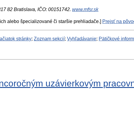
 817 82 Bratislava, IČO: 00151742.
www.mfsr.sk
ich alebo špecializované či staršie prehliadače.]
Prejsť na pôvod
ačiatok stránky
;
Zoznam sekcií
;
Vyhľadávanie
;
Pätičkové infor
koncoročným uzávierkovým pracov