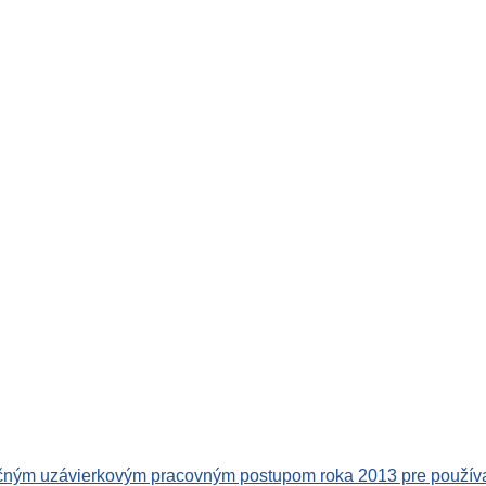
očným uzávierkovým pracovným postupom roka 2013 pre použív