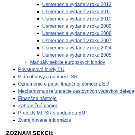
Usmernenia vydané v roku 2012
Usmernenia vydané v roku 2011
Usmernenia vydané v roku 2010
Usmernenia vydané v roku 2009
Usmernenia vydané v roku 2008
Usmernenia vydané v roku 2007
Usmernenia vydané v roku 2024
Usmernenia vydané v roku 2005
Manuály sekcie európskych fondov
Povstupové fondy EÚ
Plán obnovy a odolnosti SR
Oznámenie o prijatí finančnej pomoci z EÚ
Mechanizmus refundácie cestovných výdavkov delegá
Finančné nástroje
Zahraničná pomoc
Projekty MF SR s podporou EÚ
Zverejňované informácie
ZOZNAM SEKCII: