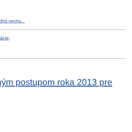
nú verziu...
mácie
.
ným postupom roka 2013 pre