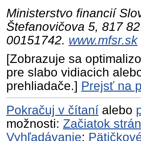
Ministerstvo financií Slo
Štefanovičova 5, 817 82 
00151742.
www.mfsr.sk
[Zobrazuje sa optimaliz
pre slabo vidiacich aleb
prehliadače.]
Prejsť na 
Pokračuj v čítaní
alebo
možnosti:
Začiatok strá
Vyhľadávanie
;
Pätičkové