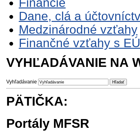
Financie
Dane, clá a účtovníct
Medzinárodné vzťahy
Finančné vzťahy s E
VYHĽADÁVANIE NA W
Vyhľadávanie
PÄTIČKA:
Portály MFSR