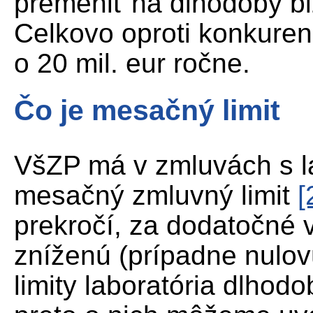
premeniť na dlhodobý biz
Celkovo oproti konkuren
o 20 mil. eur ročne.
Čo je mesačný limit
VšZP má v zmluvách s l
mesačný zmluvný limit
[
prekročí, za dodatočné
zníženú (prípadne nulo
limity laboratória dlhod