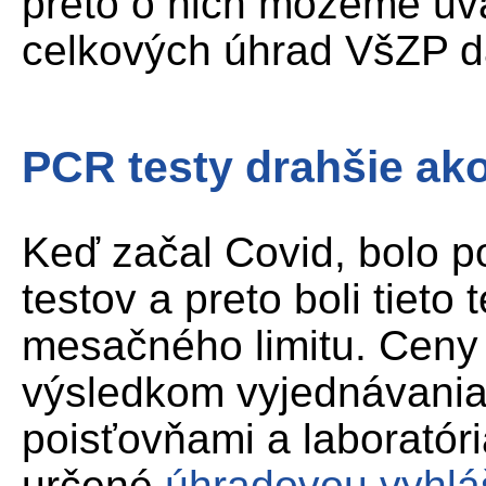
preto o nich môžeme uv
celkových úhrad VšZP d
PCR testy drahšie ak
Keď začal Covid, bolo p
testov a preto boli tiet
mesačného limitu. Ceny
výsledkom vyjednávania
poisťovňami a laboratór
určené
úhradovou vyhl