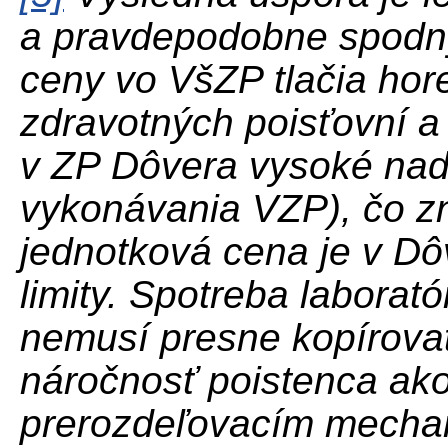
a pravdepodobne spodn
ceny vo VšZP tlačia hor
zdravotných poisťovní a 
v ZP Dôvera vysoké nad
vykonávania VZP), čo z
jednotková cena je v Dôv
limity. Spotreba laborat
nemusí presne kopírova
náročnosť poistenca ak
prerozdeľovacím mech