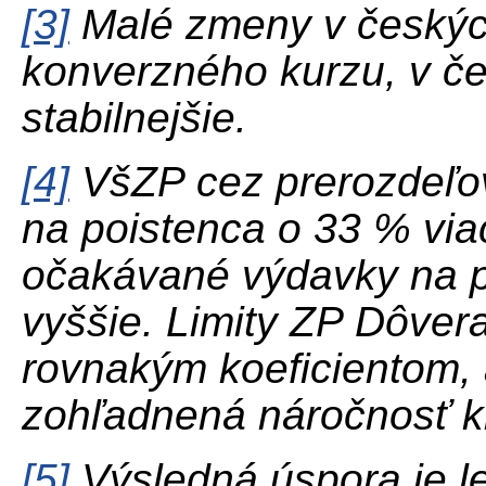
[3]
Malé zmeny v českýc
konverzného kurzu, v če
stabilnejšie.
[4]
VšZP cez prerozdeľo
na poistenca o 33 % via
očakávané výdavky na 
vyššie. Limity ZP Dôver
rovnakým koeficientom, 
zohľadnená náročnosť 
[5]
Výsledná úspora je le