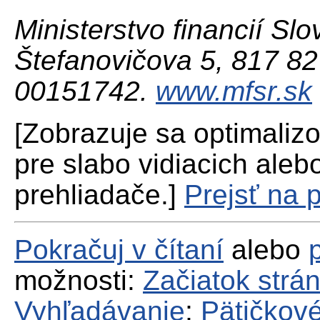
Ministerstvo financií Slo
Štefanovičova 5, 817 82 
00151742.
www.mfsr.sk
[Zobrazuje sa optimaliz
pre slabo vidiacich aleb
prehliadače.]
Prejsť na 
Pokračuj v čítaní
alebo
možnosti:
Začiatok strá
Vyhľadávanie
;
Pätičkové