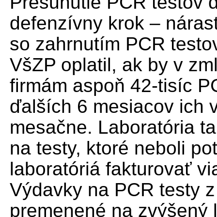
Presunutie PCR testov 
defenzívny krok – nárast 
so zahrnutím PCR testo
VšZP oplatil, ak by v z
firmám aspoň 42-tisíc 
ďalších 6 mesiacov ich v
mesačne. Laboratória tak
na testy, ktoré neboli p
laboratóriá fakturovať v
Výdavky na PCR testy z p
premenené na zvýšený li