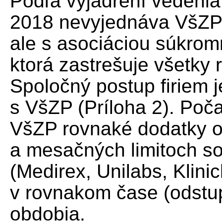
Podľa vyjadrení vedenia
2018 nevyjednáva VšZP s
ale s asociáciou súkrom
ktorá zastrešuje všetky 
Spoločný postup firiem j
s VšZP (Príloha 2). Po
VšZP rovnaké dodatky 
a mesačných limitoch so
(Medirex, Unilabs, Klini
v rovnakom čase (odstu
obdobia.