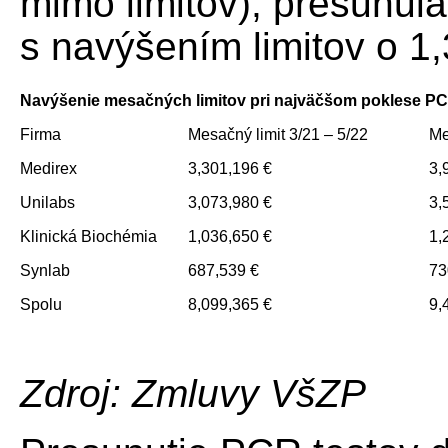
mimo limitov), presunula 
s navýšením limitov o 1
Navýšenie mesačných limitov pri najväčšom poklese P
Firma
Mesačný limit 3/21 – 5/22
Me
Medirex
3,301,196 €
3,
Unilabs
3,073,980 €
3,
Klinická Biochémia
1,036,650 €
1,
Synlab
687,539 €
73
Spolu
8,099,365 €
9,
Zdroj: Zmluvy VšZP