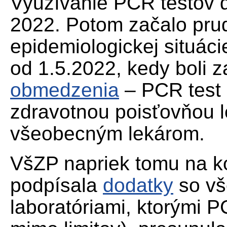
Využívanie PCR testov 
2022. Potom začalo pru
epidemiologickej situáci
od 1.5.2022, kedy boli
obmedzenia
– PCR test 
zdravotnou poisťovňou l
všeobecným lekárom.
VšZP napriek tomu na k
podpísala
dodatky
so vš
laboratóriami, ktorými 