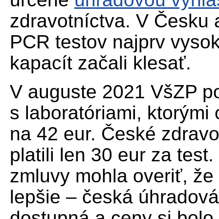
zdravotníctva. V Česku 
PCR testov najprv vyso
kapacít začali klesať.
V auguste 2021 VšZP p
s laboratóriami, ktorými
na 42 eur. České zdravo
platili len 30 eur za tes
zmluvy mohla overiť, že
lepšie – česká úhradová
dostupná a ceny si bolo