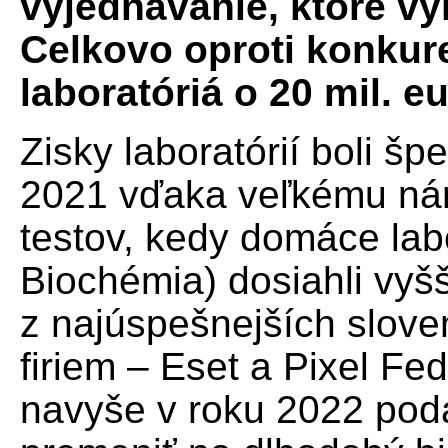
vyjednávanie, ktoré vy
Celkovo oproti konkur
laboratóriá o 20 mil. e
Zisky laboratórií boli šp
2021 vďaka veľkému ná
testov, kedy domáce labo
Biochémia) dosiahli vyš
z najúspešnejších slov
firiem – Eset a Pixel Fe
navyše v roku 2022 pod