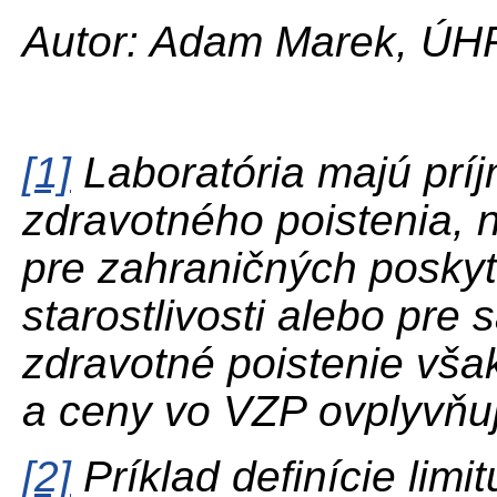
Autor: Adam Marek, ÚH
[1]
Laboratória majú prí
zdravotného poistenia, 
pre zahraničných poskyt
starostlivosti alebo pre
zdravotné poistenie vša
a ceny vo VZP ovplyvňuj
[2]
Príklad definície limi