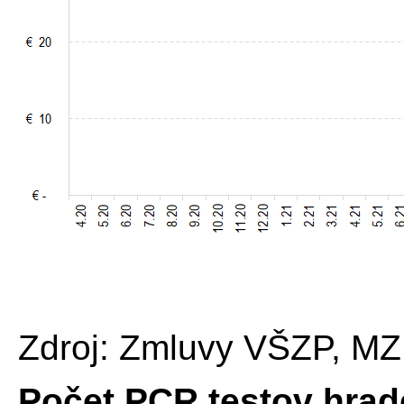
Zdroj: Zmluvy VŠZP, M
Počet PCR testov hra