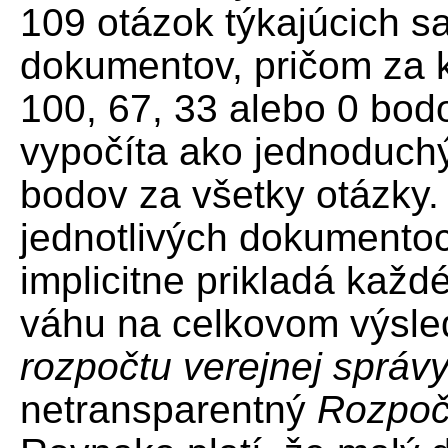
109 otázok týkajúcich s
dokumentov, pričom za 
100, 67, 33 alebo 0 bod
vypočíta ako jednoduch
bodov za všetky otázky.
jednotlivých dokumentoch
implicitne prikladá kaž
váhu na celkovom výsle
rozpočtu verejnej správ
netransparentný
Rozpoče