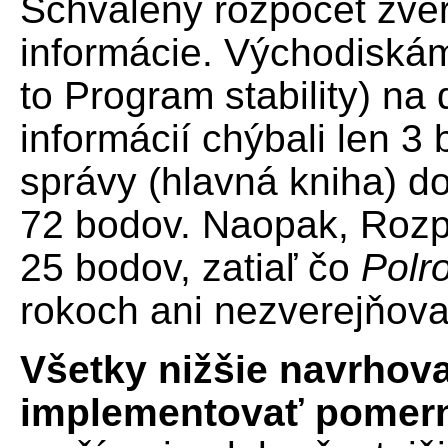
Schválený rozpočet zver
informácie. Východiskám
to Program stability) na
informácií chýbali len 3
správy (hlavná kniha) d
72 bodov. Naopak, Rozpo
25 bodov, zatiaľ čo
Polr
rokoch ani nezverejňova
Všetky nižšie navrhov
implementovať pomer