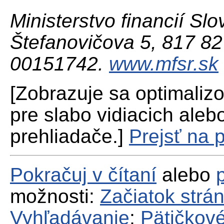
Ministerstvo financií Slo
Štefanovičova 5, 817 82 
00151742.
www.mfsr.sk
[Zobrazuje sa optimaliz
pre slabo vidiacich aleb
prehliadače.]
Prejsť na 
Pokračuj v čítaní
alebo
možnosti:
Začiatok strá
Vyhľadávanie
;
Pätičkové