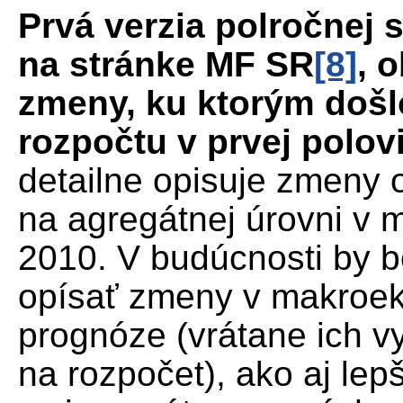
Prvá verzia polročnej 
na stránke MF SR
[8]
, 
zmeny, ku ktorým došl
rozpočtu v prvej polov
detailne opisuje zmeny 
na agregátnej úrovni v 
2010. V budúcnosti by b
opísať zmeny v makroek
prognóze (vrátane ich v
na rozpočet), ako aj lep