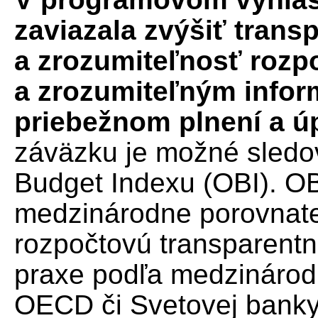
zaviazala zvýšiť trans
a zrozumiteľnosť rozp
a zrozumiteľným infor
priebežnom plnení a ú
záväzku je možné sledo
Budget Indexu (OBI). OB
medzinárodne porovnateľ
rozpočtovú transparentn
praxe podľa medzinárodn
OECD či Svetovej banky