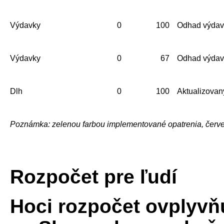
Výdavky
0
100
Odhad výdavk
Výdavky
0
67
Odhad výdavk
Dlh
0
100
Aktualizovaný
Poznámka: zelenou farbou implementované opatrenia, červ
Rozpočet pre ľudí
Hoci rozpočet ovplyvňu