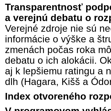
Transparentnosť podpor
a verejnú debatu o ro
Verejné zdroje nie sú 
informácie o výške a štr
zmenách počas roka mô
debatu o ich alokácii. 
aj k lepšiemu ratingu a
dlh (Hagara, Kišš a Ódo
Index otvoreného rozp
V programovom vyhláse