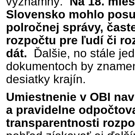
významný.
Na 18. mies
Slovensko mohlo posu
polročnej správy, čast
rozpočtu pre ľudí či r
dát.
Ďalšie, no stále j
dokumentoch by znamena
desiatky krajín.
Umiestnenie v OBI nav
a pravidelne odpočtova
transparentnosti rozp