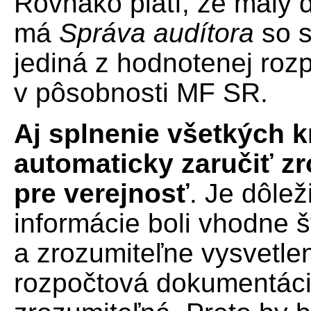
Rovnako platí, že malý 
má
Správa audítora
so s
jediná z hodnotenej roz
v pôsobnosti MF SR.
Aj splnenie všetkých k
automaticky zaručiť z
pre verejnosť
. Je dôle
informácie boli vhodne š
a zrozumiteľne vysvetlen
rozpočtová dokumentáci