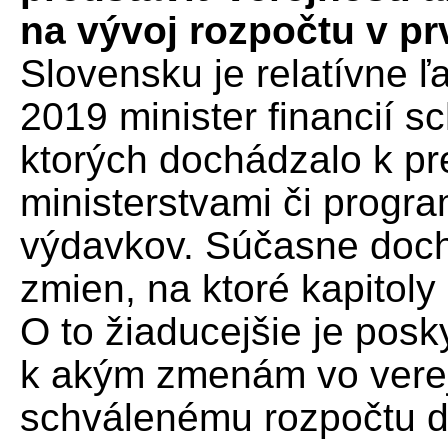
na vývoj rozpočtu v pr
Slovensku je relatívne ľ
2019 minister financií sc
ktorých dochádzalo k p
ministerstvami či progr
výdavkov. Súčasne doc
zmien, na ktoré kapitol
O to žiaducejšie je pos
k akým zmenám vo verej
schválenému rozpočtu 