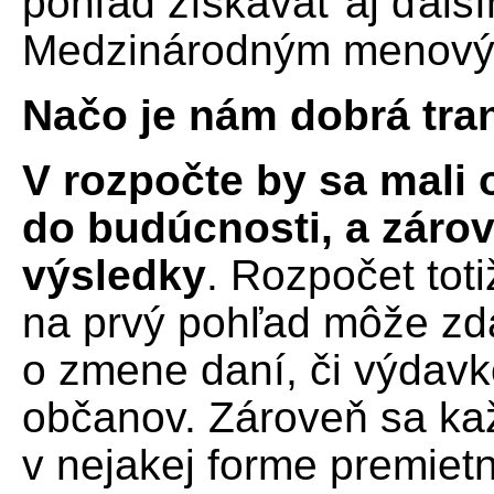
pohľad získavať aj ďalš
Medzinárodným menový
Načo je nám dobrá tra
V rozpočte by sa mali 
do budúcnosti, a záro
výsledky
. Rozpočet tot
na prvý pohľad môže zd
o zmene daní, či výdavk
občanov. Zároveň sa ka
v nejakej forme premietn