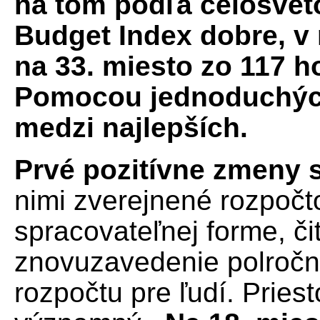
na tom podľa celosvet
Budget Index dobre, v 
na 33. miesto zo 117 h
Pomocou jednoduchých
medzi najlepších.
Prvé pozitívne zmeny 
nimi zverejnené rozpočt
spracovateľnej forme, či
znovuzavedenie polročne
rozpočtu pre ľudí. Priest