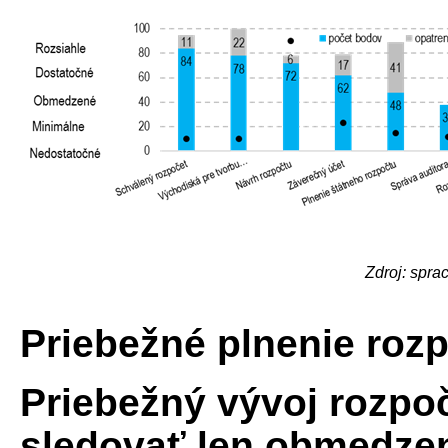
Zdroj: spr
Priebežné plnenie roz
Priebežný vývoj rozpo
sledovať len obmedze