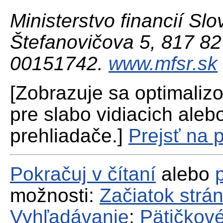
Ministerstvo financií Slo
Štefanovičova 5, 817 82 
00151742.
www.mfsr.sk
[Zobrazuje sa optimaliz
pre slabo vidiacich aleb
prehliadače.]
Prejsť na 
Pokračuj v čítaní
alebo
možnosti:
Začiatok strá
Vyhľadávanie
;
Pätičkové