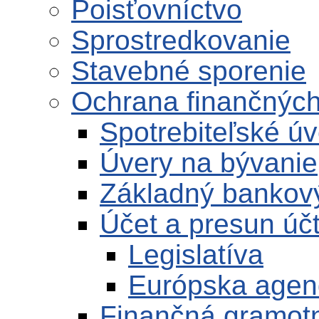
Poisťovníctvo
Sprostredkovanie
Stavebné sporenie
Ochrana finančných
Spotrebiteľské úv
Úvery na bývanie
Základný bankový
Účet a presun úč
Legislatíva
Európska age
Finančná gramotn