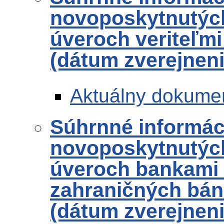
novoposkytnutých
úveroch veriteľmi
(dátum zverejneni
Aktuálny dokume
Súhrnné informác
novoposkytnutých
úveroch bankami
zahraničných bánk
(dátum zverejneni