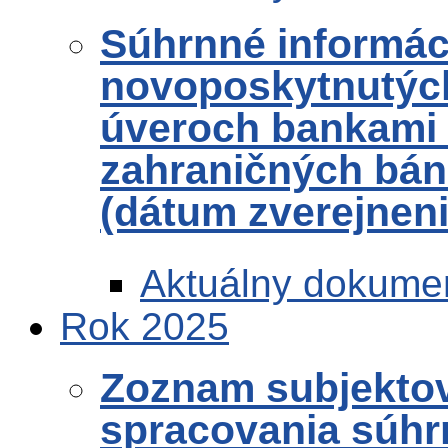
Súhrnné informác
novoposkytnutých
úveroch bankami
zahraničných bánk
(dátum zverejneni
Aktuálny dokume
Rok 2025
Zoznam subjekto
spracovania súhr