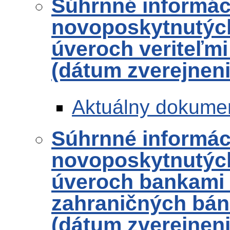
Súhrnné informác
novoposkytnutých
úveroch veriteľmi
(dátum zverejneni
Aktuálny dokume
Súhrnné informác
novoposkytnutých
úveroch bankami
zahraničných bánk
(dátum zverejneni