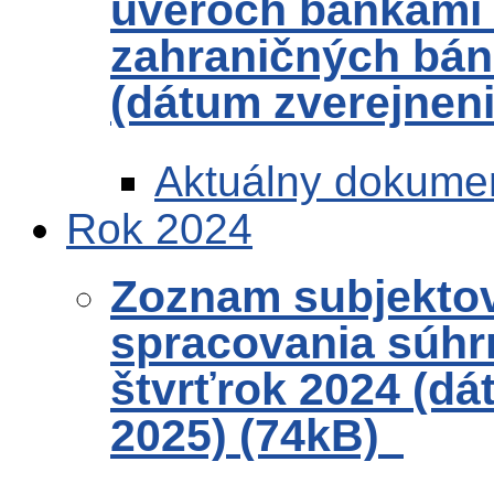
úveroch bankami
zahraničných bánk
(dátum zverejneni
Aktuálny dokume
Rok 2024
Zoznam subjekto
spracovania súhr
štvrťrok 2024 (dá
2025) (74kB)