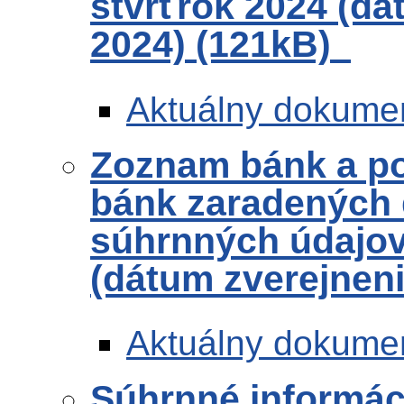
štvrťrok 2024 (dá
2024) (121kB)
Aktuálny dokume
Zoznam bánk a po
bánk zaradených 
súhrnných údajov 
(dátum zverejneni
Aktuálny dokume
Súhrnné informác