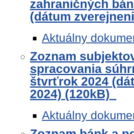
zahraničných bánk
(dátum zverejneni
Aktuálny dokume
Zoznam subjekto
spracovania súhr
štvrťrok 2024 (dá
2024) (120kB)
Aktuálny dokume
Zoznam bánk a po