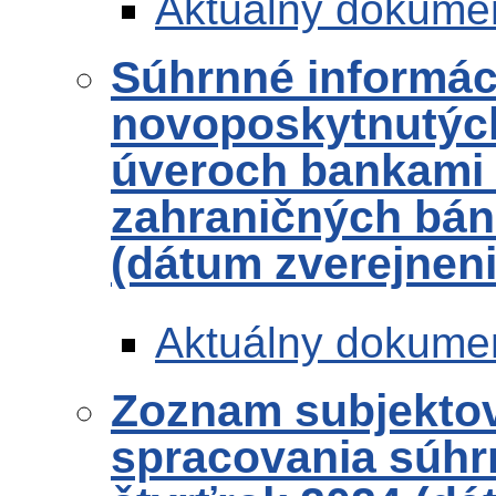
Aktuálny dokume
Súhrnné informác
novoposkytnutých
úveroch bankami
zahraničných bánk
(dátum zverejneni
Aktuálny dokume
Zoznam subjekto
spracovania súhr