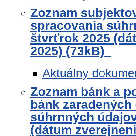
Zoznam subjekto
spracovania súhr
štvrťrok 2025 (dá
2025) (73kB)
Aktuálny dokume
Zoznam bánk a po
bánk zaradených 
súhrnných údajov 
(dátum zverejneni