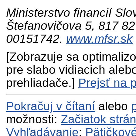
Ministerstvo financií Slo
Štefanovičova 5, 817 82 
00151742.
www.mfsr.sk
[Zobrazuje sa optimaliz
pre slabo vidiacich aleb
prehliadače.]
Prejsť na 
Pokračuj v čítaní
alebo
možnosti:
Začiatok strá
Vyhľadávanie
;
Pätičkové