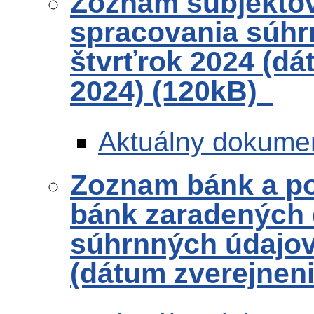
Zoznam subjekto
spracovania súhr
štvrťrok 2024 (dá
2024) (120kB)
Aktuálny dokume
Zoznam bánk a po
bánk zaradených 
súhrnných údajov 
(dátum zverejneni