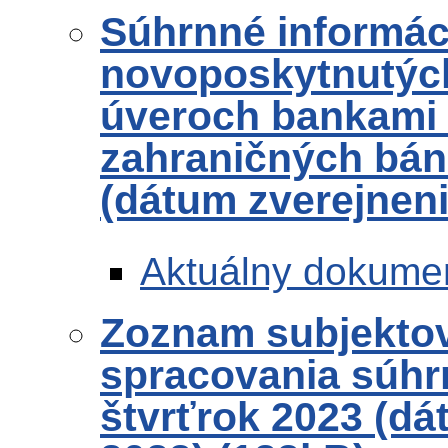
Súhrnné informác
novoposkytnutých
úveroch bankami
zahraničných bánk
(dátum zverejneni
Aktuálny dokume
Zoznam subjekto
spracovania súhr
štvrťrok 2023 (dá