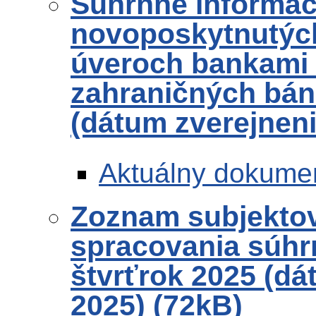
Súhrnné informác
novoposkytnutých
úveroch bankami
zahraničných bánk
(dátum zverejneni
Aktuálny dokume
Zoznam subjekto
spracovania súhr
štvrťrok 2025 (dá
2025) (72kB)