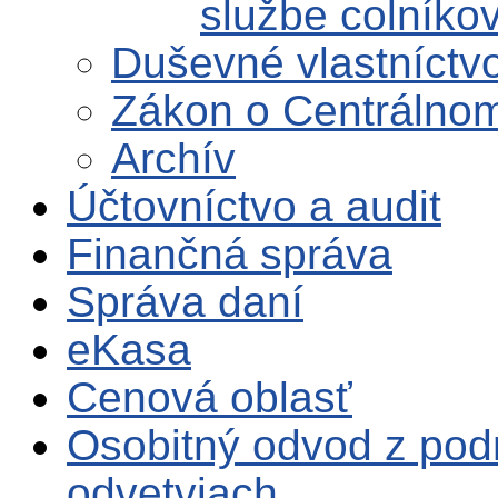
službe colníko
Duševné vlastníctv
Zákon o Centrálnom
Archív
Účtovníctvo a audit
Finančná správa
Správa daní
eKasa
Cenová oblasť
Osobitný odvod z pod
odvetviach