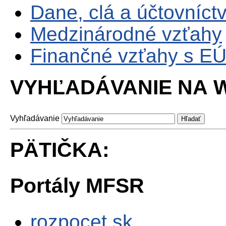
Dane, clá a účtovníct
Medzinárodné vzťahy
Finančné vzťahy s E
VYHĽADÁVANIE NA W
Vyhľadávanie
PÄTIČKA:
Portály MFSR
rozpocet.sk