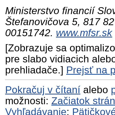
Ministerstvo financií Slo
Štefanovičova 5, 817 82 
00151742.
www.mfsr.sk
[Zobrazuje sa optimaliz
pre slabo vidiacich aleb
prehliadače.]
Prejsť na 
Pokračuj v čítaní
alebo
možnosti:
Začiatok strá
Vyhľadávanie
;
Pätičkové