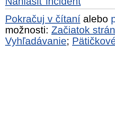
Nahlásiť incident
Pokračuj v čítaní
alebo
možnosti:
Začiatok strá
Vyhľadávanie
;
Pätičkové