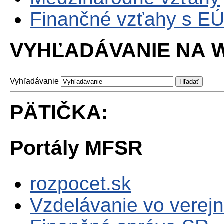
Finančné vzťahy s E
VYHĽADÁVANIE NA W
Vyhľadávanie
PÄTIČKA:
Portály MFSR
rozpocet.sk
Vzdelávanie vo verejn