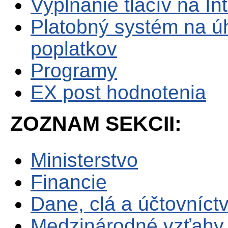
Vypĺňanie tlačív na In
Platobný systém na ú
poplatkov
Programy
EX post hodnotenia
ZOZNAM SEKCII:
Ministerstvo
Financie
Dane, clá a účtovníct
Medzinárodné vzťahy