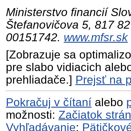
Ministerstvo financií Slo
Štefanovičova 5, 817 82 
00151742.
www.mfsr.sk
[Zobrazuje sa optimaliz
pre slabo vidiacich aleb
prehliadače.]
Prejsť na 
Pokračuj v čítaní
alebo
možnosti:
Začiatok strá
Vyhľadávanie
;
Pätičkové