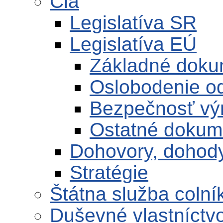
Clá
Legislatíva SR
Legislatíva EÚ
Základné doku
Oslobodenie od
Bezpečnosť vý
Ostatné dokum
Dohovory, dohod
Stratégie
Štátna služba colní
Duševné vlastníctv