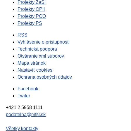
Projekty ZaSI
Projekty OPII
Projekty POO
Projekty PS
RSS
Vyhlásenie o prístupnosti
Technická podpora
Otváranie xml súborov
Mapa stránok
Nastaviť cookies
Ochrana osobných údajov
Facebook
Twiter
+421 2 5958 1111
podatelna@mfsr.sk
Všetky kontakty