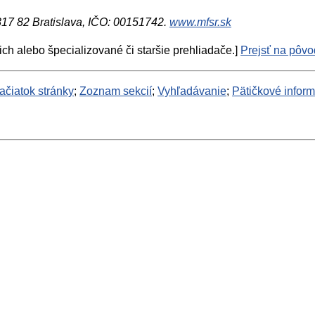
 817 82 Bratislava, IČO: 00151742.
www.mfsr.sk
ich alebo špecializované či staršie prehliadače.]
Prejsť na pôvod
ačiatok stránky
;
Zoznam sekcií
;
Vyhľadávanie
;
Pätičkové infor