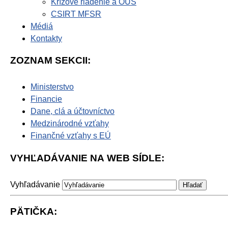
Krízové riadenie a OUS
CSIRT MFSR
Médiá
Kontakty
ZOZNAM SEKCII:
Ministerstvo
Financie
Dane, clá a účtovníctvo
Medzinárodné vzťahy
Finančné vzťahy s EÚ
VYHĽADÁVANIE NA WEB SÍDLE:
Vyhľadávanie
PÄTIČKA: