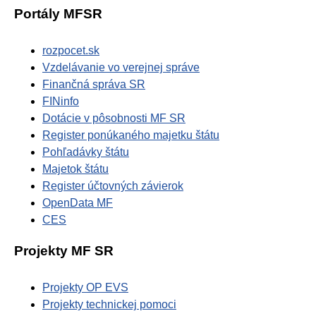
Portály MFSR
rozpocet.sk
Vzdelávanie vo verejnej správe
Finančná správa SR
FINinfo
Dotácie v pôsobnosti MF SR
Register ponúkaného majetku štátu
Pohľadávky štátu
Majetok štátu
Register účtovných závierok
OpenData MF
CES
Projekty MF SR
Projekty OP EVS
Projekty technickej pomoci