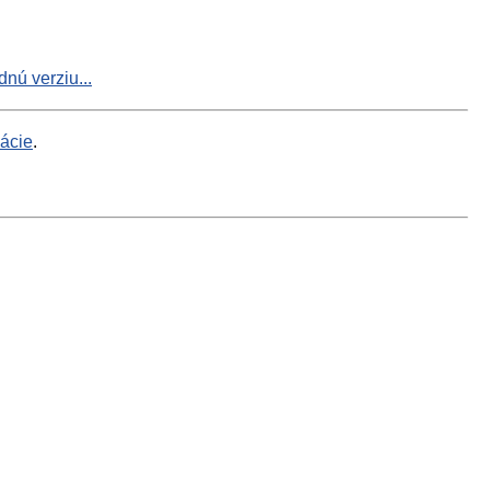
nú verziu...
mácie
.