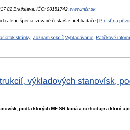
 817 82 Bratislava, IČO: 00151742.
www.mfsr.sk
ich alebo špecializované či staršie prehliadače.]
Prejsť na pôvod
ačiatok stránky
;
Zoznam sekcií
;
Vyhľadávanie
;
Pätičkové infor
trukcií, výkladových stanovísk, 
tanovísk, podľa ktorých MF SR koná a rozhoduje a ktoré up