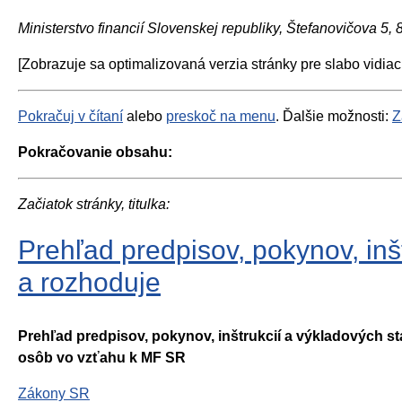
Ministerstvo financií Slovenskej republiky, Štefanovičova 5,
[Zobrazuje sa optimalizovaná verzia stránky pre slabo vidiac
Pokračuj v čítaní
alebo
preskoč na menu
. Ďalšie možnosti:
Z
Pokračovanie obsahu:
Začiatok stránky, titulka:
Prehľad predpisov, pokynov, inš
a rozhoduje
Prehľad predpisov, pokynov, inštrukcií a výkladových s
osôb vo vzťahu k MF SR
Zákony SR