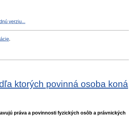
nú verziu...
mácie
.
podľa ktorých povinná osoba koná
ravujú práva a povinnosti fyzických osôb a právnických