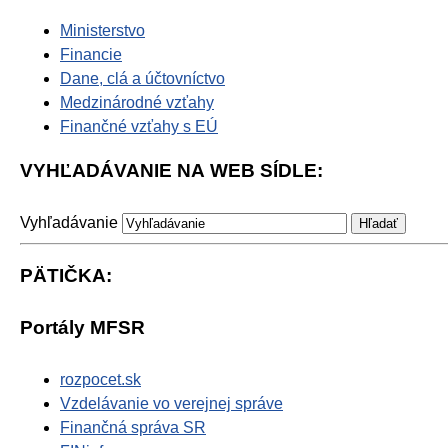
Ministerstvo
Financie
Dane, clá a účtovníctvo
Medzinárodné vzťahy
Finančné vzťahy s EÚ
VYHĽADÁVANIE NA WEB SÍDLE:
Vyhľadávanie
PÄTIČKA:
Portály MFSR
rozpocet.sk
Vzdelávanie vo verejnej správe
Finančná správa SR