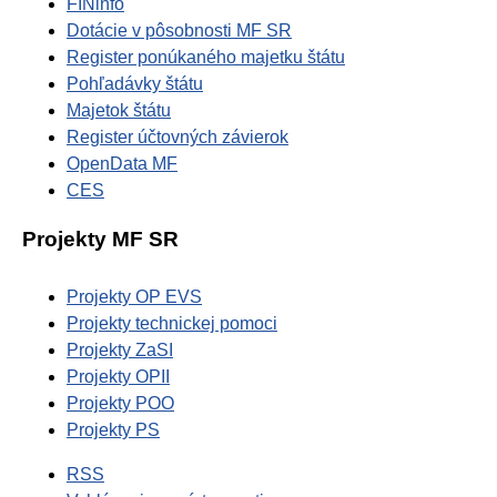
FINinfo
Dotácie v pôsobnosti MF SR
Register ponúkaného majetku štátu
Pohľadávky štátu
Majetok štátu
Register účtovných závierok
OpenData MF
CES
Projekty MF SR
Projekty OP EVS
Projekty technickej pomoci
Projekty ZaSI
Projekty OPII
Projekty POO
Projekty PS
RSS