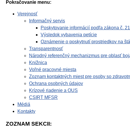
Pokračovanie menu:
Verejnosť
Informačný servis
Poskytovanie informácií podľa zákona č. 21
Výsledok vybavenia petície
Oznámenie o poskytnutí prostriedkov na štá
Transparentnosť
Národný referenčný mechanizmus pre oblasť boja
Knižnica
Voľné pracovné miesta
Zoznam kontaktných miest pre osoby so zdravot
Ochrana osobných údajov
Krízové riadenie a OUS
CSIRT MFSR
Médiá
Kontakty
ZOZNAM SEKCII: