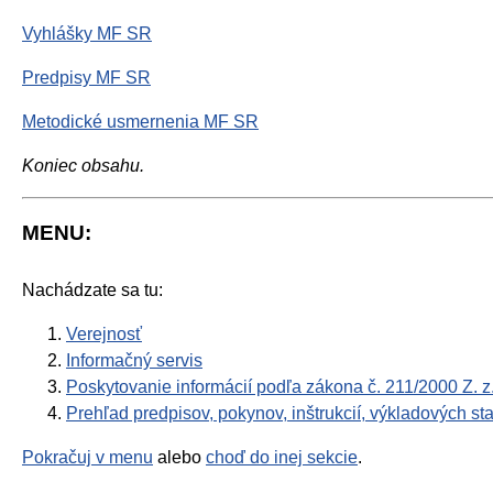
Vyhlášky MF SR
Predpisy MF SR
Metodické usmernenia MF SR
Koniec obsahu.
MENU:
Nachádzate sa tu:
Verejnosť
Informačný servis
Poskytovanie informácií podľa zákona č. 211/2000 Z. z
Prehľad predpisov, pokynov, inštrukcií, výkladových s
Pokračuj v menu
alebo
choď do inej sekcie
.