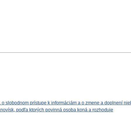
. o slobodnom prístupe k informáciám a o zmene a doplnení nie
tanovísk, podľa ktorých povinná osoba koná a rozhoduje