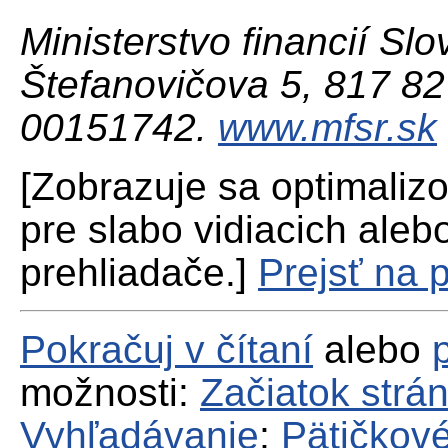
Ministerstvo financií Slo
Štefanovičova 5, 817 82 
00151742.
www.mfsr.sk
[Zobrazuje sa optimaliz
pre slabo vidiacich aleb
prehliadače.]
Prejsť na 
Pokračuj v čítaní
alebo
možnosti:
Začiatok strá
Vyhľadávanie
;
Pätičkové