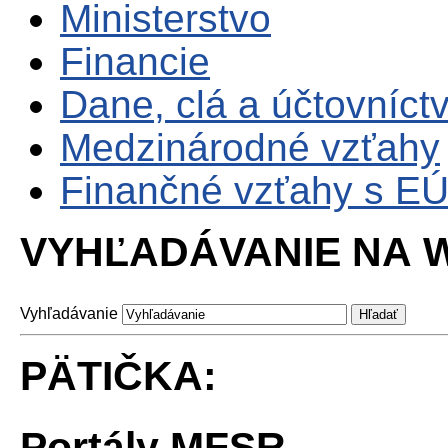
Ministerstvo
Financie
Dane, clá a účtovníct
Medzinárodné vzťahy
Finančné vzťahy s E
VYHĽADÁVANIE NA W
Vyhľadávanie
PÄTIČKA:
Portály MFSR