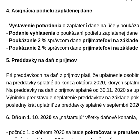
4. Asignácia podielu zaplatenej dane
-
Vystavenie potvrdenia
o zaplatení dane na účely poukáza
-
Podanie vyhlásenia
o poukázaní podielu zaplatenej dane
-
Poukázanie 2 %
správcom dane
prijímateľovi na základ
-
Poukázanie 2 %
správcom dane
prijímateľovi na zákla
5. Preddavky na daň z príjmov
Pri preddavkoch na daň z príjmov platí, že uplatnenie osobi
na preddavky splatné do konca októbra 2020, ktorých splatn
Na preddavky na daň z príjmov splatné od 30.11. 2020 sa up
Výnimku predstavuje neplatenie preddavkov na základe pok
posledný krát uplatniť za preddavky splatné v septembri 202
6. Dňom 1. 10. 2020
sa „naštartujú“ všetky daňové konania,
- počnúc 1. októbrom 2020 sa bude
pokračovať v preruše