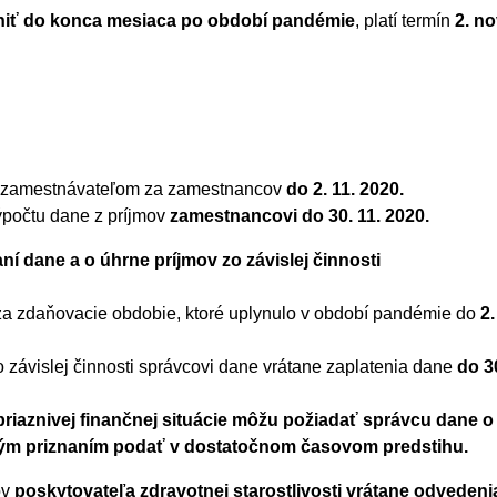
lniť do konca mesiaca po období pandémie
, platí termín
2. n
v zamestnávateľom za zamestnancov
do 2. 11. 2020.
ýpočtu dane z príjmov
zamestnancovi do 30. 11. 2020.
ní dane a o úhrne príjmov zo závislej činnosti
 za zdaňovacie obdobie, ktoré uplynulo v období pandémie do
2.
o závislej činnosti správcovi dane vrátane zaplatenia dane
do 
riaznivej finančnej situácie môžu požiadať správcu dane o
vým priznaním podať v dostatočnom časovom predstihu.
ov
poskytovateľa zdravotnej starostlivosti vrátane odvedenia