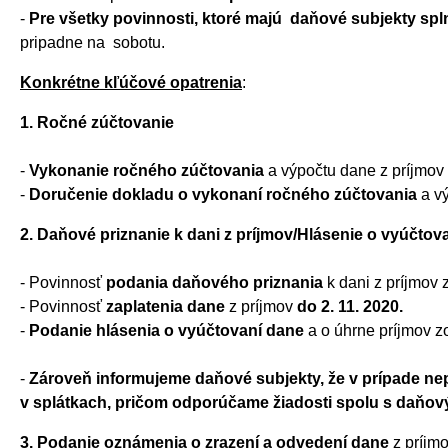
-
Pre všetky povinnosti, ktoré majú daňové subjekty sp
pripadne na sobotu.
Konkrétne kľúčové opatrenia
:
1. Ročné zúčtovanie
-
Vykonanie ročného zúčtovania
a výpočtu dane z príjmo
-
Doručenie dokladu o vykonaní ročného zúčtovania
a v
2. Daňové priznanie k dani z príjmov/Hlásenie o vyúčtova
- Povinnosť
podania daňového priznania
k dani z príjmov
- Povinnosť
zaplatenia dane
z príjmov
do 2. 11. 2020.
-
Podanie hlásenia o vyúčtovaní dane
a o úhrne príjmov z
-
Zároveň informujeme daňové subjekty, že v prípade nep
v splátkach, pričom odporúčame žiadosti spolu s daňo
3. Podanie oznámenia o zrazení a odvedení dane
z príjm