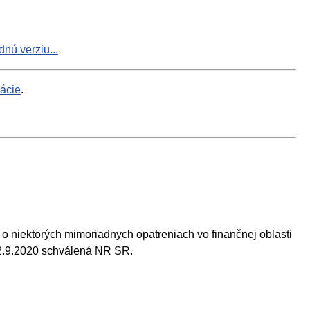
nú verziu...
mácie
.
. o niektorých mimoriadnych opatreniach vo finančnej oblasti
 22.9.2020 schválená NR SR.