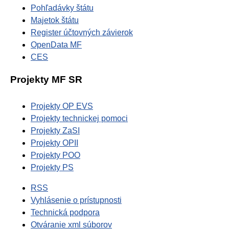
Pohľadávky štátu
Majetok štátu
Register účtovných závierok
OpenData MF
CES
Projekty MF SR
Projekty OP EVS
Projekty technickej pomoci
Projekty ZaSI
Projekty OPII
Projekty POO
Projekty PS
RSS
Vyhlásenie o prístupnosti
Technická podpora
Otváranie xml súborov