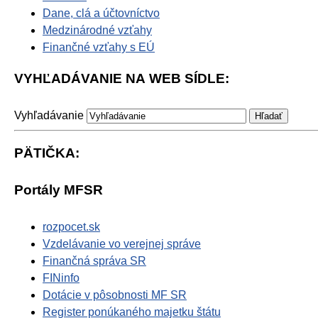
Dane, clá a účtovníctvo
Medzinárodné vzťahy
Finančné vzťahy s EÚ
VYHĽADÁVANIE NA WEB SÍDLE:
Vyhľadávanie
PÄTIČKA:
Portály MFSR
rozpocet.sk
Vzdelávanie vo verejnej správe
Finančná správa SR
FINinfo
Dotácie v pôsobnosti MF SR
Register ponúkaného majetku štátu