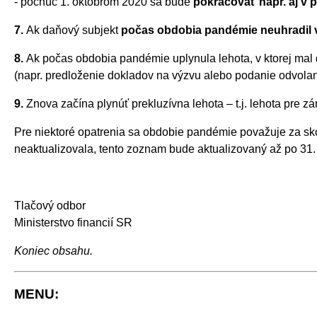
- počnúc 1. októbrom 2020 sa bude
pokračovať napr. aj v
7.
Ak daňový subjekt
počas obdobia pandémie neuhradil
8.
Ak počas obdobia pandémie uplynula lehota, v ktorej mal 
(napr. predloženie dokladov na výzvu alebo podanie odvolan
9.
Znova začína plynúť prekluzívna lehota – t.j. lehota pre zá
Pre niektoré opatrenia sa obdobie pandémie považuje za s
neaktualizovala, tento zoznam bude aktualizovaný až po 31
Tlačový odbor
Ministerstvo financií SR
Koniec obsahu.
MENU: