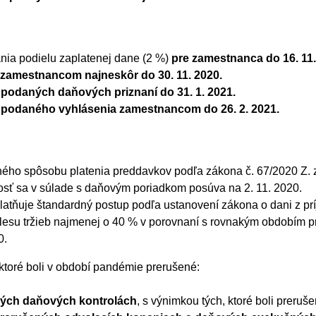
nia podielu zaplatenej dane (2 %)
pre zamestnanca do 16. 11.
zamestnancom najneskôr do 30. 11. 2020.
e podaných daňových priznaní do 31. 1. 2021.
de podaného vyhlásenia zamestnancom do 26. 2. 2021.
tného spôsobu platenia preddavkov podľa zákona č. 67/2020 Z. z
osť sa v súlade s daňovým poriadkom posúva na 2. 11. 2020.
latňuje štandardný postup podľa ustanovení zákona o dani z pr
lesu tržieb najmenej o 40 % v porovnaní s rovnakým obdobím p
0.
 ktoré boli v období pandémie prerušené:
ných daňových kontrolách
, s výnimkou tých, ktoré boli prer