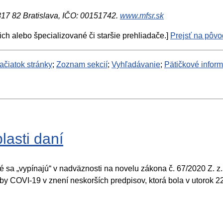
 817 82 Bratislava, IČO: 00151742.
www.mfsr.sk
ich alebo špecializované či staršie prehliadače.]
Prejsť na pôvod
ačiatok stránky
;
Zoznam sekcií
;
Vyhľadávanie
;
Pätičkové infor
lasti daní
é sa „vypínajú“ v nadväznosti na novelu zákona č. 67/2020 Z. z
roby COVI-19 v znení neskorších predpisov, ktorá bola v utorok