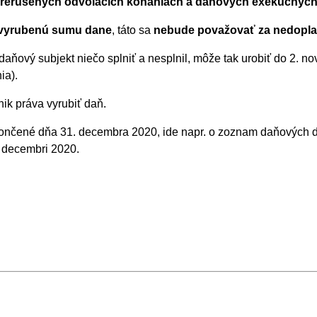
 prerušených odvolacích konaniach a daňových exekučných
 vyrubenú sumu dane
, táto sa
nebude považovať za nedoplato
daňový subjekt niečo splniť a nesplnil, môže tak urobiť do 2.
ia).
nik práva vyrubiť daň.
končené dňa 31. decembra 2020, ide napr. o zoznam daňových d
. decembri 2020.