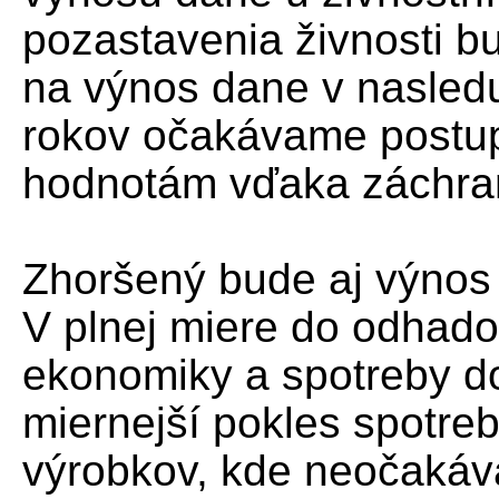
pozastavenia živnosti b
na výnos dane v nasled
rokov očakávame postup
hodnotám vďaka záchrann
Zhoršený bude aj výnos
V plnej miere do odhad
ekonomiky a spotreby d
miernejší pokles spotre
výrobkov, kde neočaká