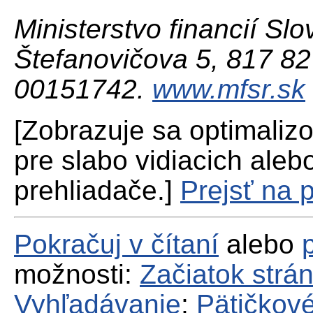
Ministerstvo financií Slo
Štefanovičova 5, 817 82 
00151742.
www.mfsr.sk
[Zobrazuje sa optimaliz
pre slabo vidiacich aleb
prehliadače.]
Prejsť na 
Pokračuj v čítaní
alebo
možnosti:
Začiatok strá
Vyhľadávanie
;
Pätičkové