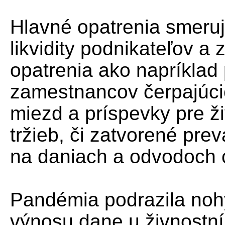
Hlavné opatrenia smeru
likvidity podnikateľov 
opatrenia ako napríklad
zamestnancov čerpajúci
miezd a príspevky pre ž
tržieb, či zatvorené pr
na daniach a odvodoch 
Pandémia podrazila nohy
výnosu dane u živnostní