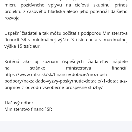
mieru pozitívneho vplyvu na cieľovú skupinu, prínos
projektu z časového hľadiska alebo jeho potenciál ďalšieho
rozvoja.
Úspešní žiadatelia tak môžu počítať s podporou Ministerstva
financií SR v minimálnej výške 3 tisíc eur a v maximálnej
výške 15 tisíc eur.
Kritériá ako aj zoznam úspešných žiadateľov nájdete
na stránke ministerstva financií:
https://www.mfsr.sk/sk/financie/dotacie/moznosti-
podpory/na-zaklade-vyzvy-poskytnutie-dotacie/-1-dotacia-z-
prijmov-z-odvodu-vseobecne-prospesne-sluzby/
Tlačový odbor
Ministerstvo financií SR