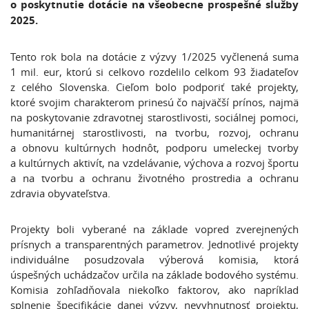
o poskytnutie dotácie na všeobecne prospešné služby
2025.
Tento rok bola na dotácie z výzvy 1/2025 vyčlenená suma
1 mil. eur, ktorú si celkovo rozdelilo celkom 93 žiadateľov
z celého Slovenska. Cieľom bolo podporiť také projekty,
ktoré svojim charakterom prinesú čo najväčší prínos, najmä
na poskytovanie zdravotnej starostlivosti, sociálnej pomoci,
humanitárnej starostlivosti, na tvorbu, rozvoj, ochranu
a obnovu kultúrnych hodnôt, podporu umeleckej tvorby
a kultúrnych aktivít, na vzdelávanie, výchova a rozvoj športu
a na tvorbu a ochranu životného prostredia a ochranu
zdravia obyvateľstva.
Projekty boli vyberané na základe vopred zverejnených
prísnych a transparentných parametrov. Jednotlivé projekty
individuálne posudzovala výberová komisia, ktorá
úspešných uchádzačov určila na základe bodového systému.
Komisia zohľadňovala niekoľko faktorov, ako napríklad
splnenie špecifikácie danej výzvy, nevyhnutnosť projektu,