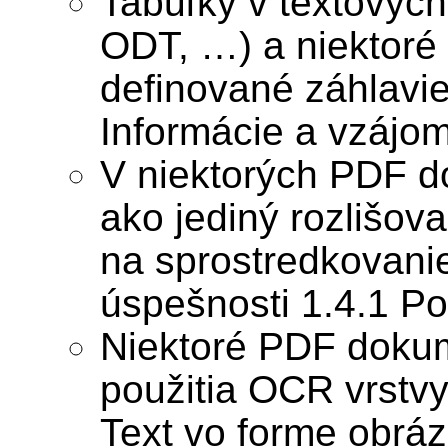
Tabuľky v textový
ODT, …) a niektoré
definované záhlavie
Informácie a vzájo
V niektorých PDF d
ako jediný rozlišova
na sprostredkovanie
úspešnosti 1.4.1 Po
Niektoré PDF doku
použitia OCR vrstvy
Text vo forme obráz