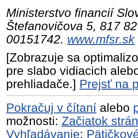
Ministerstvo financií Slo
Štefanovičova 5, 817 82 
00151742.
www.mfsr.sk
[Zobrazuje sa optimaliz
pre slabo vidiacich aleb
prehliadače.]
Prejsť na 
Pokračuj v čítaní
alebo
možnosti:
Začiatok strá
Vyhľadávanie
;
Pätičkové