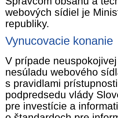
Správcom obsahu a tec
webových sídiel je Minis
republiky.
Vynucovacie konanie
V prípade neuspokojive
nesúladu webového sídla
s pravidlami prístupnost
podpredsedu vlády Slov
pre investície a informat
o štandardoch pre infor