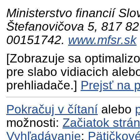
Ministerstvo financií Slo
Štefanovičova 5, 817 82 
00151742.
www.mfsr.sk
[Zobrazuje sa optimaliz
pre slabo vidiacich aleb
prehliadače.]
Prejsť na 
Pokračuj v čítaní
alebo
možnosti:
Začiatok strá
Vyhľadávanie
;
Pätičkové