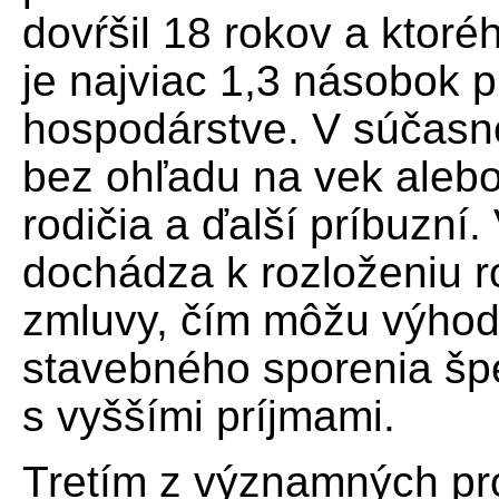
dovŕšil 18 rokov a ktor
je najviac 1,3 násobok
hospodárstve. V súčasno
bez ohľadu na vek alebo p
rodičia a ďalší príbuzní.
dochádza k rozloženiu r
zmluvy, čím môžu výhod
stavebného sporenia špe
s vyššími príjmami.
Tretím z významných pr