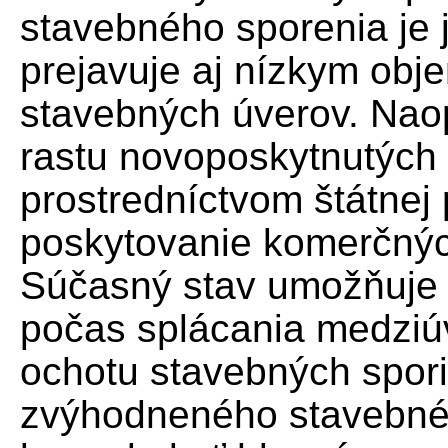
stavebného sporenia je je
prejavuje aj nízkym ob
stavebných úverov. Na
rastu novoposkytnutých 
prostredníctvom štátnej
poskytovanie komerčnýc
Súčasný stav umožňuje č
počas splácania medziú
ochotu stavebných sporit
zvýhodneného stavebné