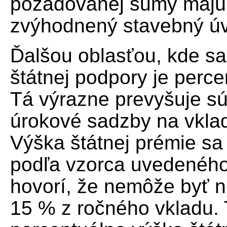
požadovanej sumy majú 
zvýhodnený stavebný úv
Ďalšou oblasťou, kde sa 
štátnej podpory je perce
Tá výrazne prevyšuje s
úrokové sadzby na vkla
Výška štátnej prémie sa
podľa vzorca uvedeného
hovorí, že nemôže byť n
15 % z ročného vkladu.