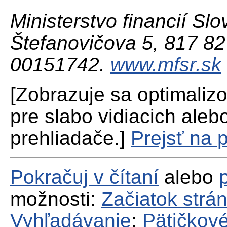
Ministerstvo financií Slo
Štefanovičova 5, 817 82 
00151742.
www.mfsr.sk
[Zobrazuje sa optimaliz
pre slabo vidiacich aleb
prehliadače.]
Prejsť na 
Pokračuj v čítaní
alebo
možnosti:
Začiatok strá
Vyhľadávanie
;
Pätičkové