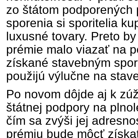
zo štátom podporených 
sporenia si sporitelia ku
luxusné tovary. Preto by
prémie malo viazať na p
získané stavebným spor
použijú výlučne na stav
Po novom dôjde aj k zú
štátnej podpory na plnol
čím sa zvýši jej adresn
prémiu bude môcť získať 