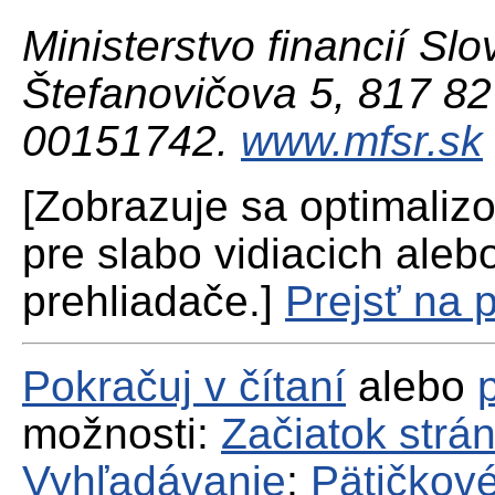
Ministerstvo financií Slo
Štefanovičova 5, 817 82 
00151742.
www.mfsr.sk
[Zobrazuje sa optimaliz
pre slabo vidiacich aleb
prehliadače.]
Prejsť na 
Pokračuj v čítaní
alebo
možnosti:
Začiatok strá
Vyhľadávanie
;
Pätičkové