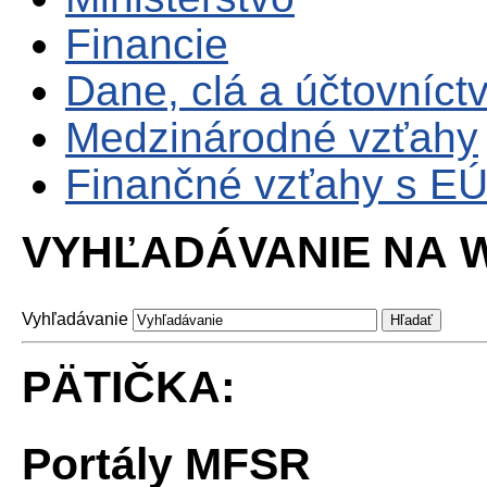
Financie
Dane, clá a účtovníct
Medzinárodné vzťahy
Finančné vzťahy s E
VYHĽADÁVANIE NA W
Vyhľadávanie
PÄTIČKA:
Portály MFSR