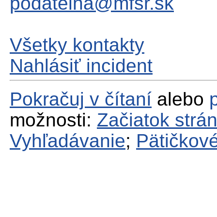
podatelna@mfsr.sk
Všetky kontakty
Nahlásiť incident
Pokračuj v čítaní
alebo
možnosti:
Začiatok strá
Vyhľadávanie
;
Pätičkové