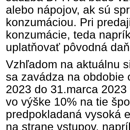
alebo nápojov, ak sú s
konzumáciou. Pri predaji
konzumácie, teda naprí
uplatňovať pôvodná daň
Vzhľadom na aktuálnu si
sa zavádza na obdobie o
2023 do 31.marca 2023
vo výške 10% na tie špor
predpokladaná vysoká e
na strane vstupov, naprík