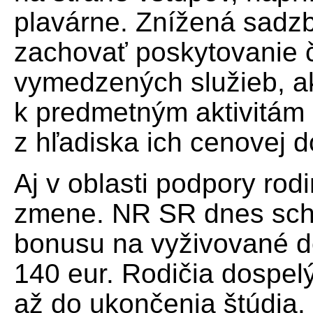
plavárne. Znížená sadz
zachovať poskytovanie č
vymedzených služieb, a
k predmetným aktivitám p
z hľadiska ich cenovej d
Aj v oblasti podpory ro
zmene. NR SR dnes schv
bonusu na vyživované de
140 eur. Rodičia dospel
až do ukončenia štúdia