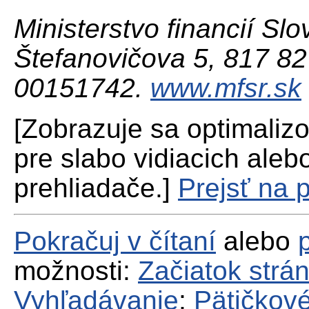
Ministerstvo financií Slo
Štefanovičova 5, 817 82 
00151742.
www.mfsr.sk
[Zobrazuje sa optimaliz
pre slabo vidiacich aleb
prehliadače.]
Prejsť na 
Pokračuj v čítaní
alebo
možnosti:
Začiatok strá
Vyhľadávanie
;
Pätičkové