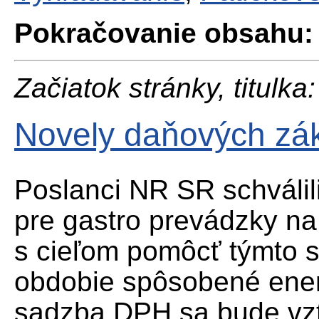
Pokračovanie obsahu:
Začiatok stránky, titulka:
Novely daňových zák
Poslanci NR SR schváli
pre gastro prevádzky n
s cieľom pomôcť týmto 
obdobie spôsobené ener
sadzba DPH sa bude vzť