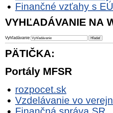
Finančné vzťahy s E
VYHĽADÁVANIE NA W
Vyhľadávanie
PÄTIČKA:
Portály MFSR
rozpocet.sk
Vzdelávanie vo verejn
Finančná správa SR