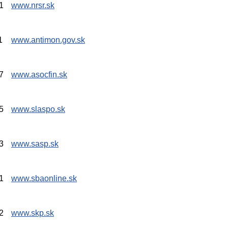
1
www.nrsr.sk
1
www.antimon.gov.sk
7
www.asocfin.sk
5
www.slaspo.sk
3
www.sasp.sk
1
www.sbaonline.sk
2
www.skp.sk