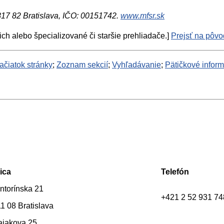
 817 82 Bratislava, IČO: 00151742.
www.mfsr.sk
ich alebo špecializované či staršie prehliadače.]
Prejsť na pôvod
ačiatok stránky
;
Zoznam sekcií
;
Vyhľadávanie
;
Pätičkové infor
ica
Telefón
ntorínska 21
+421 2 52 931 74
1 08 Bratislava
ajakova 25