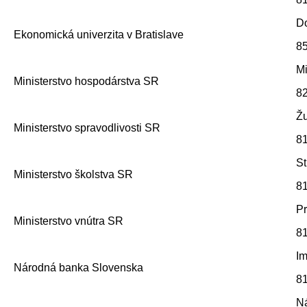
D
Ekonomická univerzita v Bratislave
85
Mi
Ministerstvo hospodárstva SR
82
Ž
Ministerstvo spravodlivosti SR
81
S
Ministerstvo školstva SR
81
Pr
Ministerstvo vnútra SR
81
Im
Národná banka Slovenska
81
N