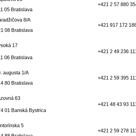
+421 2 57 880 35
1 05 Bratislava
radžičova 8/A
+421 917 172 18
1 08 Bratislava
ysoká 17
+421 2 49 236 11
1 06 Bratislava
. augusta 1/A
+421 2 59 395 11
4 80 Bratislava
azovná 63
+421 48 43 93 11
4 01 Banská Bystrica
ntorínska 5
+421 2 59 278 11
4 88 Bratislava