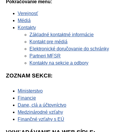
Pokračovanie menu:
Verejnosť
Médiá
Kontakty
Základné kontaktné informácie
Kontakt pre médiá
Elektronické doručovanie do schránky
Partneri MFSR
Kontakty na sekcie a odbory
ZOZNAM SEKCII:
Ministerstvo
Financie
Dane, clá a účtovníctvo
Medzinárodné vzťahy
Finančné vzťahy s EÚ