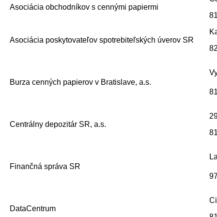
Asociácia obchodníkov s cennými papiermi
81
Ka
Asociácia poskytovateľov spotrebiteľských úverov SR
82
V
Burza cenných papierov v Bratislave, a.s.
81
29
Centrálny depozitár SR, a.s.
81
L
Finančná správa SR
97
Ci
DataCentrum
81