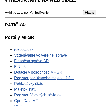
VYHĽADÁVANIE NA WEB SÍDLE:
Vyhľadávanie
PÄTIČKA:
Portály MFSR
rozpocet.sk
Vzdelávanie vo verejnej správe
Finančná správa SR
FINinfo
Dotácie v pôsobnosti MF SR
Register ponúkaného majetku štátu
Pohľadávky štátu
Majetok štátu
Register účtovných závierok
OpenData MF