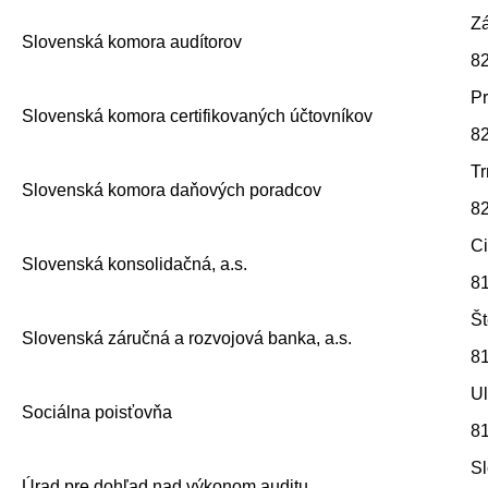
Zá
Slovenská komora audítorov
82
Pr
Slovenská komora certifikovaných účtovníkov
82
Tr
Slovenská komora daňových poradcov
82
Ci
Slovenská konsolidačná, a.s.
81
Št
Slovenská záručná a rozvojová banka, a.s.
81
Ul
Sociálna poisťovňa
81
Sl
Úrad pre dohľad nad výkonom auditu