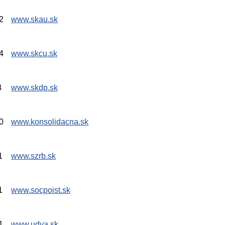
2
www.skau.sk
4
www.skcu.sk
3
www.skdp.sk
0
www.konsolidacna.sk
1
www.szrb.sk
1
www.socpoist.sk
1
www.udva.sk