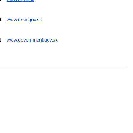
1
www.urso.gov.sk
1
www.government.gov.sk