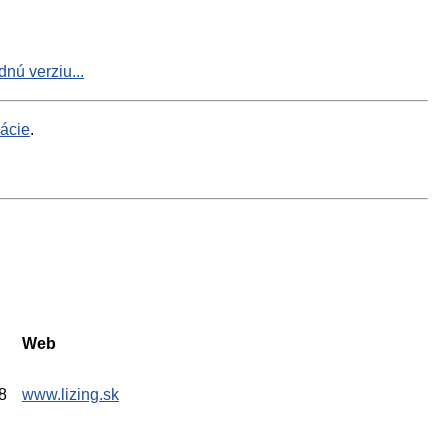
nú verziu...
mácie
.
Web
8
www.lizing.sk