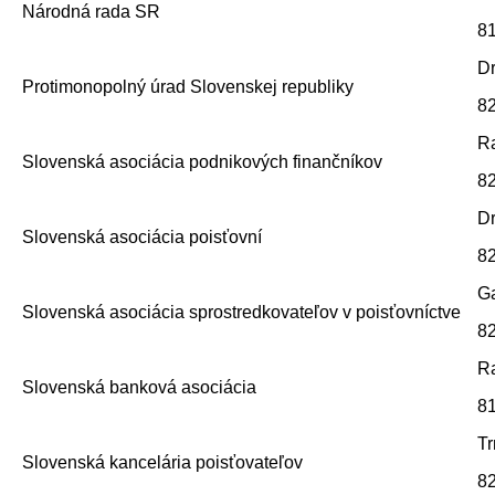
Národná rada SR
81
Dr
Protimonopolný úrad Slovenskej republiky
82
Ra
Slovenská asociácia podnikových finančníkov
82
Dr
Slovenská asociácia poisťovní
82
Ga
Slovenská asociácia sprostredkovateľov v poisťovníctve
82
Ra
Slovenská banková asociácia
81
Tr
Slovenská kancelária poisťovateľov
82