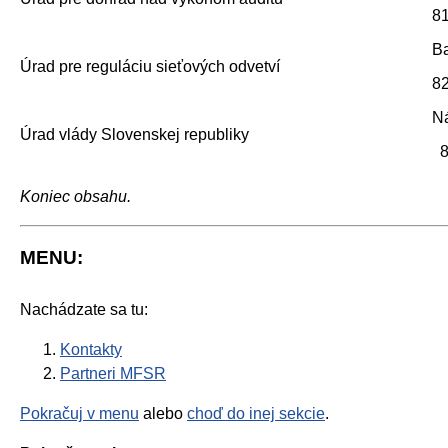
81
Ba
Úrad pre reguláciu sieťových odvetví
82
Ná
Úrad vlády Slovenskej republiky
81
Koniec obsahu.
MENU:
Nachádzate sa tu:
Kontakty
Partneri MFSR
Pokračuj v menu
alebo
choď do inej sekcie
.