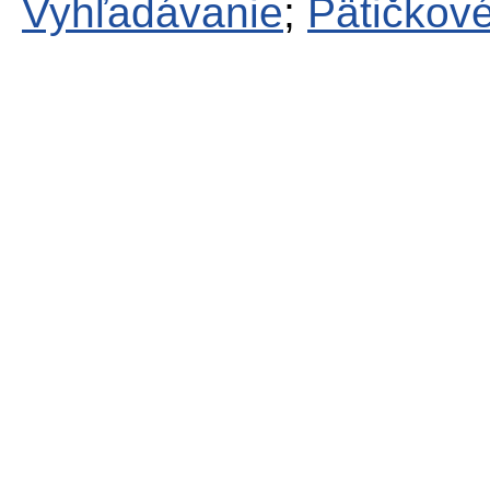
Vyhľadávanie
;
Pätičkové