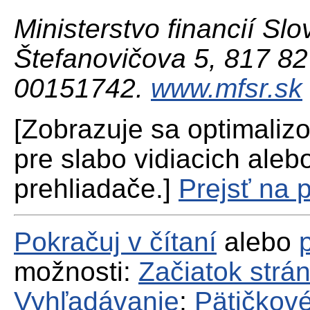
Ministerstvo financií Slo
Štefanovičova 5, 817 82 
00151742.
www.mfsr.sk
[Zobrazuje sa optimaliz
pre slabo vidiacich aleb
prehliadače.]
Prejsť na 
Pokračuj v čítaní
alebo
možnosti:
Začiatok strá
Vyhľadávanie
;
Pätičkové